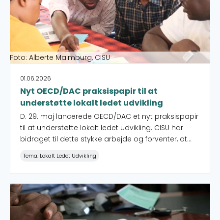
Foto: Alberte Maimburg, CISU
01.06.2026
Nyt OECD/DAC praksispapir til at
understøtte lokalt ledet udvikling
D. 29. maj lancerede OECD/DAC et nyt praksispapir
til at understøtte lokalt ledet udvikling. CISU har
bidraget til dette stykke arbejde og forventer, at
praksispapiret bliver toneangivende for, hvordan
Tema: Lokalt Ledet Udvikling
de internationale udviklingsmidler sættes i værk
igennem de mange forskellige mekanismer.
Adfærd er alles ansvar