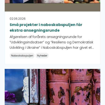
02.06.2026
Små projekter i naboskabspuljen får
ekstra ansøgningsrunde
Afgørelsen af forårets ansøgningsrunde for
”Udviklingsindsatser” og ”Resiliens og Demokratisk
Udvikling i Ukraine” i Naboskabspuljen har givet et
restbeløb, som har gjort det muligt at åbne for
Naboskabspuljen
Nyheder
ansøgninger til små projekter op til 150.000 kr. med
ansøgningsfrist 26. august 2026. Hver ansøger kan
indsende op til to ansøgninger. Det er ikke muligt
Mange stærke ansøgninger skaber pres
at søge til store projekter i Naboskabslandene i
denne runde.