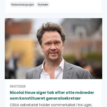
Udenrigsministeriet og fejl i forbindelse med
Naboskabspuljen
Nyheder
hensættelse af midler.
Nicolai Houe siger tak efter otte måneder som konstitu
09.07.2026
Nicolai Houe siger tak efter otte måneder
som konstitueret generalsekretær
CISUs sekretariat holder sommerlukket i tre uger,