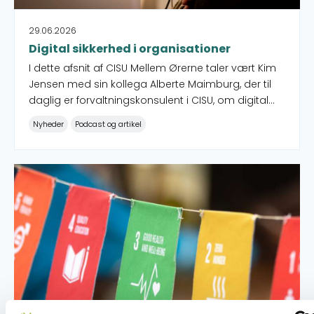
29.06.2026
Digital sikkerhed i organisationer
I dette afsnit af CISU Mellem Ørerne taler vært Kim
Jensen med sin kollega Alberte Maimburg, der til
daglig er forvaltningskonsulent i CISU, om digital
sikkerhed og den stigende risiko for økonomisk
Nyheder
Podcast og artikel
svindel i civilsamfundsorganisationer.
Ansøgningsfrister i 2026 bliver i oktober