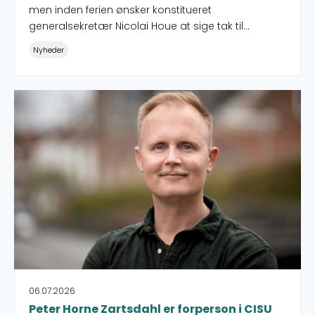
men inden ferien ønsker konstitueret
generalsekretær Nicolai Houe at sige tak til
medlemsorganisationer, lokale partnere,
Nyheder
samarbejdspartnere og medarbejdere for
samarbejdet gennem de seneste otte måneder.
Peter Horne Zartsdahl er forperson i CISU
06.07.2026
Peter Horne Zartsdahl er forperson i CISU