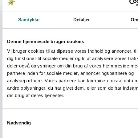
Samtykke
Detaljer
O
29.06.2026
OpEns ansøgningsfrister i 2026 ligger i
oktober
Denne hjemmeside bruger cookies
Ansøgningsfristerne for puljen bliver den 7. oktober
Vi bruger cookies til at tilpasse vores indhold og annoncer, til
for formidlingslegater og den 28. oktober for
dig funktioner til sociale medier og til at analysere vores trafi
OpEn-projekter.
deler også oplysninger om din brug af vores hjemmeside me
OpEn - Udenrigsministeriets Oplysnings- og Engagementspulje
partnere inden for sociale medier, annonceringspartnere og
Nyheder
analysepartnere. Vores partnere kan kombinere disse data 
andre oplysninger, du har givet dem, eller som de har indsaml
din brug af deres tjenester.
Ansøgningsfrister for OpEn-puljen udskydes
Samtykkevalg
Nødvendig