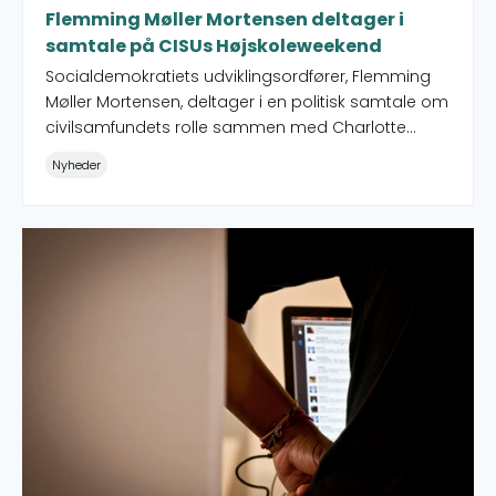
Flemming Møller Mortensen deltager i
samtale på CISUs Højskoleweekend
Socialdemokratiets udviklingsordfører, Flemming
Møller Mortensen, deltager i en politisk samtale om
civilsamfundets rolle sammen med Charlotte
Flindt Pedersen, CISUs generalsekretær. Flere
Nyheder
udviklingsordførere forventes at blive offentliggjort
frem mod Højskoleweekenden.
Digital sikkerhed i organisationer