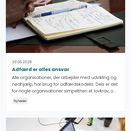
20.05.2026
Adfærd er alles ansvar
Alle organisationer, der arbejder med udvikling og
nødhjælp, har brug for adfærdskodeks. Dels er det
for nogle organisationer simpelthen et lovkrav, og
dels er det helt essentielt, hvis man anser sig selv
Nyheder
for at være ansvarlig.
Bliv klædt på til arbejdet med IT-sikkerhed