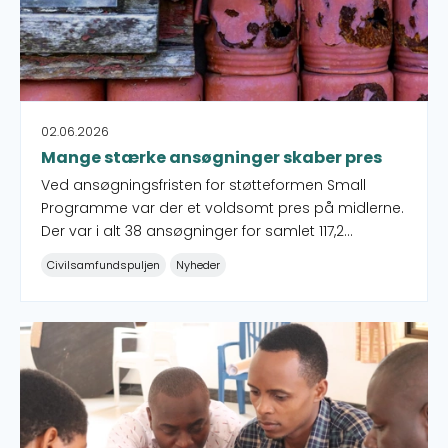
02.06.2026
Mange stærke ansøgninger skaber pres
Ved ansøgningsfristen for støtteformen Small
Programme var der et voldsomt pres på midlerne.
Der var i alt 38 ansøgninger for samlet 117,2
millioner kroner. Af dem var de 30 støtteværdige
Civilsamfundspuljen
Nyheder
for 88,6 mio. kroner. Med 34 millioner kroner til
rådighed var der imidlertid kun midler til 11 af de
støtteværdige ansøgninger.
Nyt OECD/DAC praksispapir til at understøtte lokalt lede