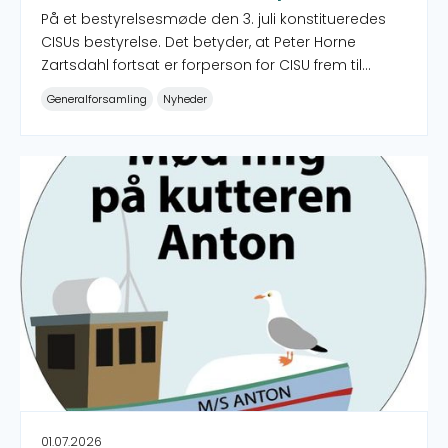
På et bestyrelsesmøde den 3. juli konstitueredes
CISUs bestyrelse. Det betyder, at Peter Horne
Zartsdahl fortsat er forperson for CISU frem til
generalforsamlingen den 22. maj 2027.
Generalforsamling
Nyheder
Folkemødet 2026: Congos Børn - Alle vil gøre en forskel
01.07.2026