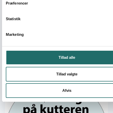
Præferencer
Statistik
Marketing
22.06.2026
Ansøgningsfrister for OpEn-puljen
udskydes
Det er tidligere meldt ud, at ansøgningsfristerne i
Tillad alle
2026 var den 16. september for OpEn-projekter og
den 7. oktober for formidlingslegater, men de må
Tillad valgte
udskydes.
OpEn - Udenrigsministeriets Oplysnings- og Engagementspulje
Nyheder
Afvis
Folkemødet 2026: Danner - Hvordan passer vi på dem,