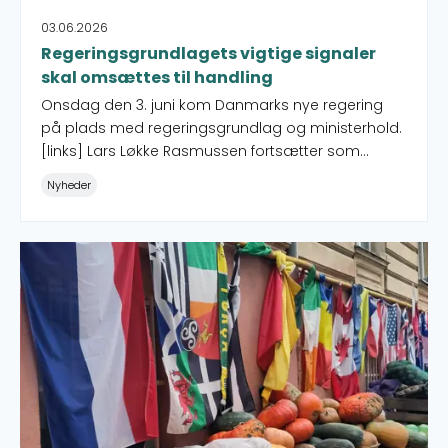
03.06.2026
Regeringsgrundlagets vigtige signaler
skal omsættes til handling
Onsdag den 3. juni kom Danmarks nye regering
på plads med regeringsgrundlag og ministerhold.
[links] Lars Løkke Rasmussen fortsætter som
minister for udviklingssamarbejde, og der er
Nyheder
fortsat afsat 0,7 pct. af BNI til udviklingssamarbejde.
Det afgiver vigtige signaler i en svær tid, siger
konstitueret generalsekretær i CISU Nicolai Houe.
Små projekter i naboskabspuljen får ekstra ansøgning