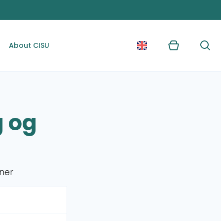
About CISU
Kurv
Søg
g og
ner