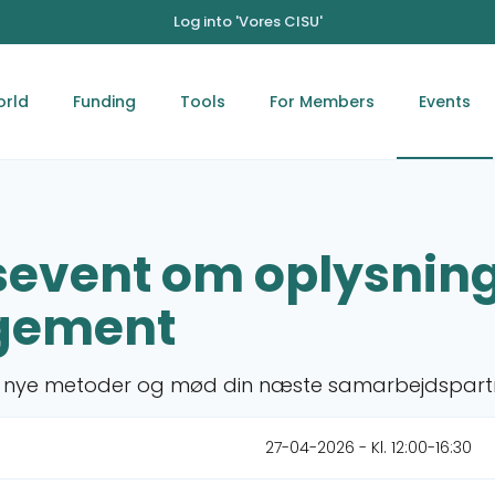
Log into 'Vores CISU'
orld
Funding
Tools
For Members
Events
sevent om oplysnin
gement
t til nye metoder og mød din næste samarbejdspart
27-04-2026 - Kl. 12:00-16:30