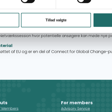
Panelsamtale om erfaringskataloget
’De mest inspirerende me
 folk i Danmark’
fra puljens første fire år.
0
Kaffepause
Tillad valgte
0
Indblik i aktiviteter og rammer det kommende år
:
Kaffepause
Netværkssession hvor potentielle ansøgere kan møde nye p
terial
øttet af EU og er en del af Connect for Global Change-pu
uts
For members
ff Members
Advisory Service