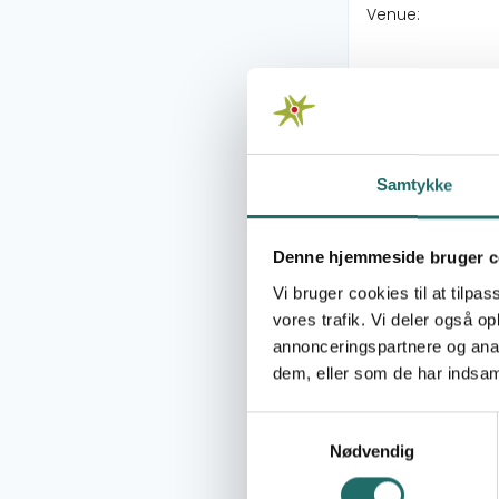
Venue:
Course manager
Samtykke
Available places
Denne hjemmeside bruger c
Registration dea
Vi bruger cookies til at tilpas
vores trafik. Vi deler også 
annonceringspartnere og anal
Target audienc
dem, eller som de har indsaml
Potentielle ansø
Content
Samtykkevalg
Nødvendig
12:00-12:3