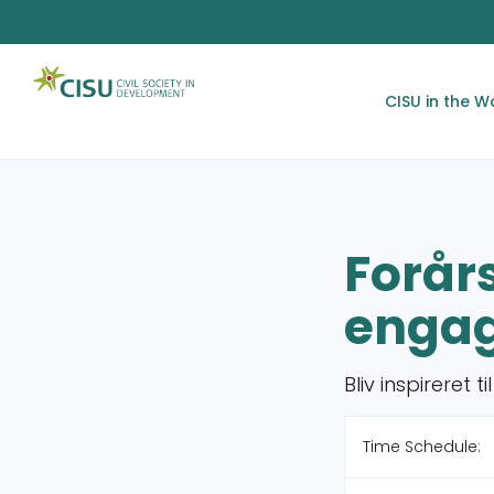
CISU in the W
Forår
enga
Bliv inspirere
Time Schedule: