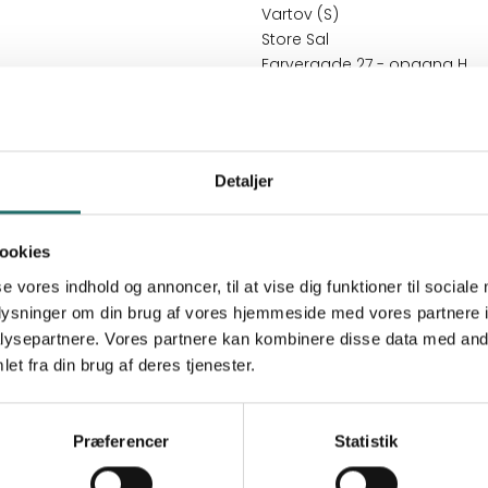
Vartov (S)
Store Sal
Farvergade 27 - opgang H
København
:
Amalie Palle
Detaljer
:
46
ookies
dline:
19.04.2026
se vores indhold og annoncer, til at vise dig funktioner til sociale
oplysninger om din brug af vores hjemmeside med vores partnere i
ysepartnere. Vores partnere kan kombinere disse data med andr
e
et fra din brug af deres tjenester.
gere, projektmodtagere og andre interessenter i OpEn og
Præferencer
Statistik
0
Velkomst