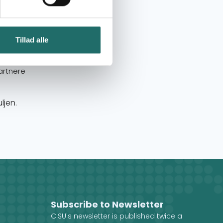
toder til at oplyse
Tillad alle
artnere
ljen.
Subscribe to Newsletter
CISU's newsletter is published twice a