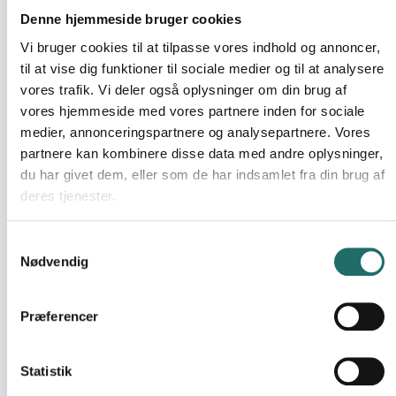
Kurset vil give deltagerne mulighed for at udvikle
Denne hjemmeside bruger cookies
eller styrke sikkerhedsaspektet i deres arbejde.
Vi bruger cookies til at tilpasse vores indhold og annoncer,
Dette kursus kan tages i sammenhæng med "Intro til
til at vise dig funktioner til sociale medier og til at analysere
sikkerhed" kurset, men de to kurser kan også stå
vores trafik. Vi deler også oplysninger om din brug af
uafhængigt af hinanden.
vores hjemmeside med vores partnere inden for sociale
En dagsrejse i rejseadfærd, awareness og risici
medier, annonceringspartnere og analysepartnere. Vores
Indhold
partnere kan kombinere disse data med andre oplysninger,
Kurset fokuserer på at gøre deltagerne i stand til at
du har givet dem, eller som de har indsamlet fra din brug af
identificere og imødegå de oftest forekommende
deres tjenester.
trusler på destinationer i spændet fra lav til medium
risiko.
Samtykkevalg
Med vægt på kognitive og mentale forhold får
Nødvendig
deltagerne en grundig indførsel i forberedelse af
rejser, hensigtsmæssig adfærd, krydret med øvelser,
gode råd og anekdoter.
Præferencer
Dagen vil bestå af oplæg, mulighed for at arbejde
med og referere til egen indsats, gruppeøvelser, og
Statistik
plenum diskussioner.