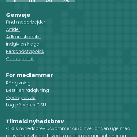
Facebook
LinkedIn
Instagram
X
Genveje
Find medarbejder
Artikler
Adfærdskodeks
Indgiv en klage
Persondatapolitik
Cookiepolitik
For medlemmer
Rådgivning
Bestil en rådgivning
Opslagstavle
Log på Vores CISU
Tilmeld nyhedsbrev
CISUs nyhedsbrev udkommer cirka hver anden uge med
relevante nyheder til vores medlemsorganisationer og