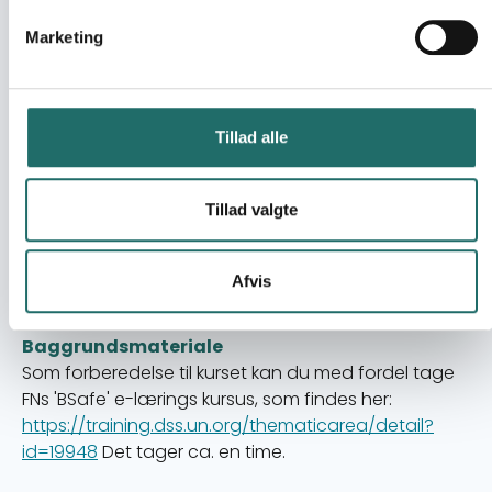
Emnerne omfatter bla.
Hvad er sikkerhed, Trusler og
risikoperception, Rejseforberedelse, Net,
Marketing
kommunikation og det digitale,
Situational
awareness,
Trafik, Kriminalitet,
Sygdomsforebyggelse og Konflikthåndtering. Kurset
vil bidrage til forståelse af '
Duty of Care' princippet
Tillad alle
som policy-tilgang iht. information, prævention,
monitorering & intervention.
Tillad valgte
OBS. Da kurset kun er af en dags varighed, kan det
ikke sidestilles med såkaldte ’Hazardous Environment
Afvis
Awareness Training - HEAT’ kurser som er mere
dybdegående, oftest af flere dages varighed.
Baggrundsmateriale
Som forberedelse til kurset kan du med fordel tage
FNs 'BSafe' e-lærings kursus, som findes her:
https://training.dss.un.org/thematicarea/detail?
id=19948
Det tager ca. en time.