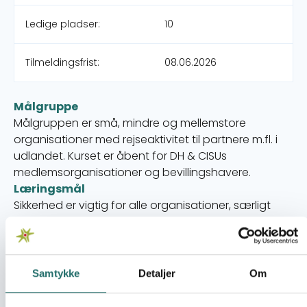
Ledige pladser:
10
Tilmeldingsfrist:
08.06.2026
Målgruppe
Målgruppen er små, mindre og mellemstore
organisationer med rejseaktivitet til partnere m.fl. i
udlandet. Kurset er åbent for DH & CISUs
medlemsorganisationer og bevillingshavere.
Læringsmål
Sikkerhed er vigtig for alle organisationer, særligt
rejsesikkerhed for de som har aktiviteter udenfor
landets grænser.
Deltagerne får en mere dybdegående indsigt i
sikkerhed for frivillige og ansatte, med fokus på
Samtykke
Detaljer
Om
rejsesikkerhed, for de rejsende og for organisationen
selv.