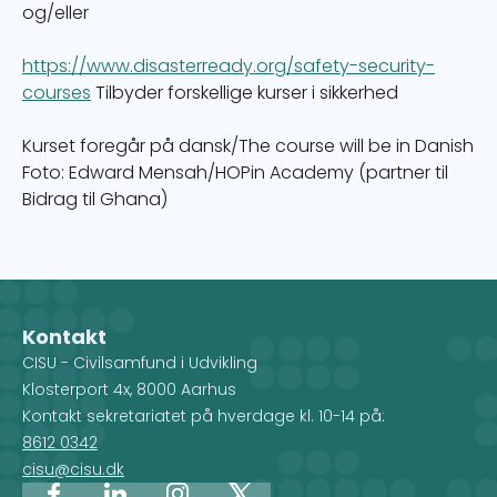
og/eller
https://www.disasterready.org/safety-security-
courses
Tilbyder forskellige kurser i sikkerhed
Kurset foregår på dansk/The course will be in Danish
Foto: Edward Mensah/HOPin Academy (partner til
Bidrag til Ghana)
Kontakt
CISU - Civilsamfund i Udvikling
Klosterport 4x, 8000 Aarhus
Kontakt sekretariatet på hverdage kl. 10-14 på:
8612 0342
cisu@cisu.dk