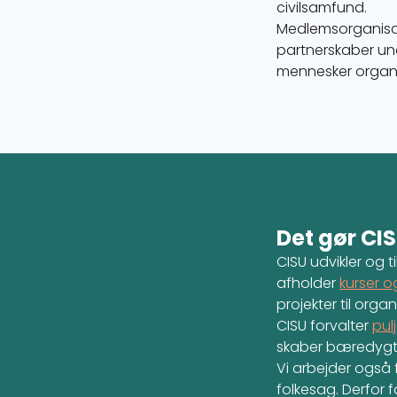
civilsamfund.
Medlemsorganisa
partnerskaber und
mennesker organis
Det gør CI
CISU udvikler og 
afholder
kurser 
projekter til org
CISU forvalter
pulj
skaber bæredygtig
Vi arbejder også f
folkesag. Derfor 