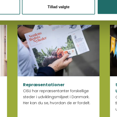
forgangne år og zoomer ind på
Tillad valgte
temaer og trends i udviklingsarbejdet.
Læs mere om Repræsentationer
Læs
Repræsentationer
CISU har repræsentanter forskellige
steder i udviklingsmiljøet i Danmark.
Her kan du se, hvordan de er fordelt.