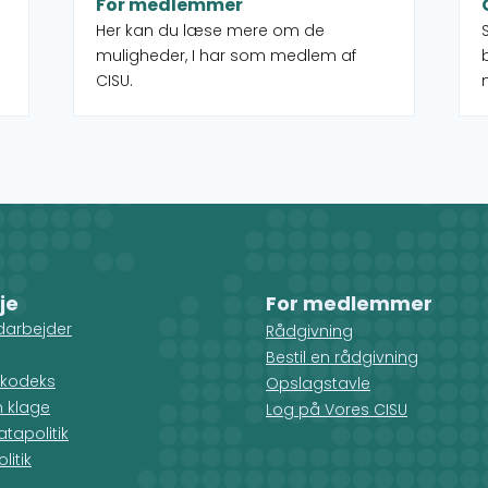
For medlemmer
Her kan du læse mere om de
muligheder, I har som medlem af
CISU.
je
For medlemmer
darbejder
Rådgivning
Bestil en rådgivning
kodeks
Opslagstavle
n klage
Log på Vores CISU
tapolitik
litik