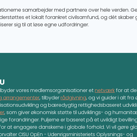
tionerne samarbejder med partnere over hele verden. 
erstøttes et lokalt forankret civilsamfund, og dét skaber 
erer sig til at løse egne udfordringer.
SU
tilbyder vores medlemsorganisationer et
netværk
for at del
og arrangementer
, tilbyder
rådgivning
, og vi guider i alt fr
anisationsudvikling og bæredygtig rettighedsbaseret udvikli
er
, som giver økonomisk støtte til udviklings- og humanit
e forandringer. Puljerne er baseret på et uvildigt bevilli
or at engagere danskerne i globale forhold. Vi vil gøre glo
forvalter CISU OpEn - Udenrigsministeriets Oplysnings- og