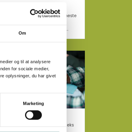
Artikler i CISU
Et samlet overblik over vores seneste
artikler. Brug søgefunktion eller
kategorier for at finde frem til de
Om
artikler, du leder efter.
 mere om CISUs ansvarlighed
 medier og til at analysere
nden for sociale medier,
e oplysninger, du har givet
Marketing
CISUs ansvarlighed
En samling af CISUs adfærdskodeks
og politikker