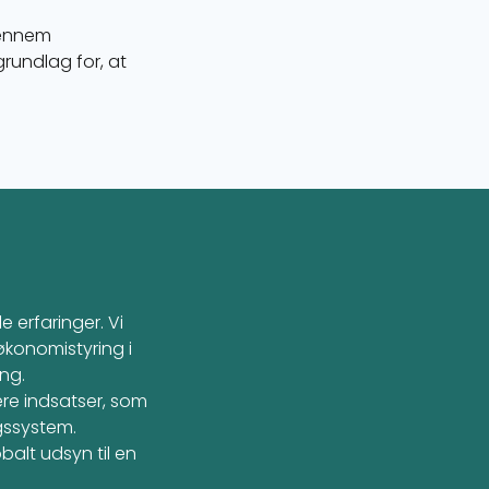
Gennem
grundlag for, at
e erfaringer. Vi
a økonomistyring i
ng.
ære indsatser, som
ngssystem.
balt udsyn til en