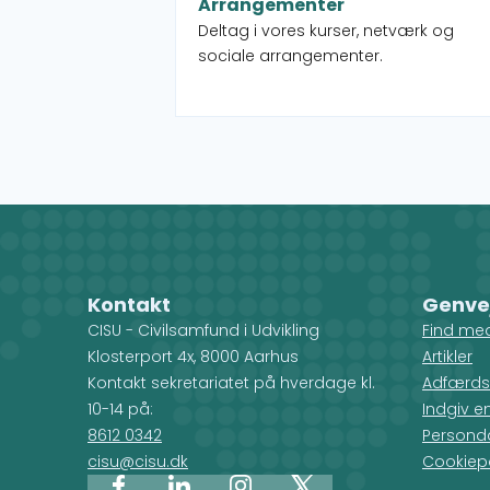
Arrangementer
Deltag i vores kurser, netværk og
sociale arrangementer.
Kontakt
Genve
CISU - Civilsamfund i Udvikling
Find me
Klosterport 4x, 8000 Aarhus
Artikler
Kontakt sekretariatet på hverdage kl.
Adfærds
10-14 på:
Indgiv e
8612 0342
Personda
cisu@cisu.dk
Cookiepo