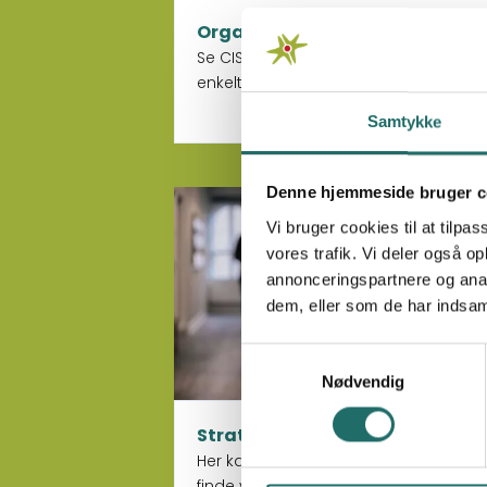
Organisation
Se CISUs organisering og læs om de
enkelte dele af organisationen.
Samtykke
Denne hjemmeside bruger c
Læs mere om Strategi
Vi bruger cookies til at tilpas
vores trafik. Vi deler også 
annonceringspartnere og anal
dem, eller som de har indsaml
Samtykkevalg
Nødvendig
Strategi
Her kan du læse om CISUs strategi o
finde vores kernefortælling