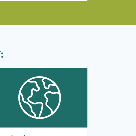
Udenrigsministeriet.
:
 mere om CISU i verden