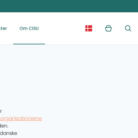
ter
Om CISU
Kurv
Søg
r
organisationerne
den.
 danske