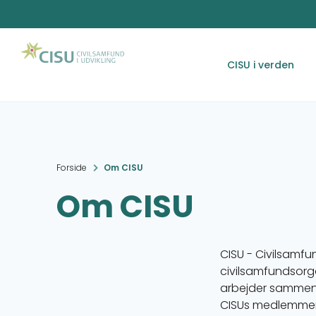
CISU i verden
Forside
Om CISU
Om CISU
CISU - Civilsamfu
civilsamfundsor
arbejder sammen 
CISUs medlemmer 