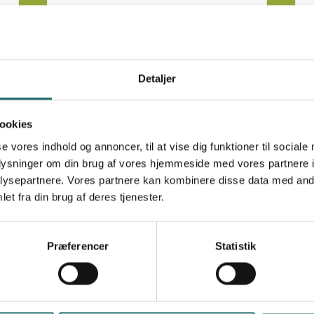
Kontakt CISU
Sådan kontakter du os.
Detaljer
ookies
Læs mere om Årsrapporter
Læs
se vores indhold og annoncer, til at vise dig funktioner til sociale
oplysninger om din brug af vores hjemmeside med vores partnere i
ysepartnere. Vores partnere kan kombinere disse data med andr
et fra din brug af deres tjenester.
Præferencer
Statistik
Foto: Kim Jensen, CISU
Årsrapporter
g
CISUs årsrapporter giver et overblik
over vores arbejde og resultater i det