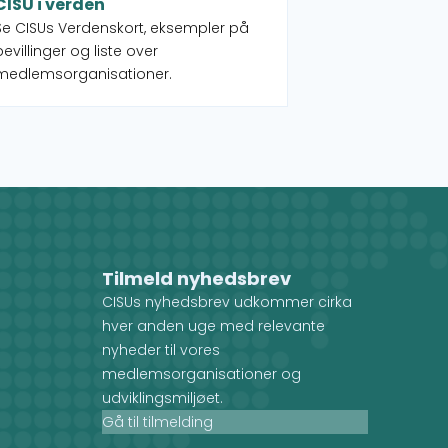
CISU i verden
Se CISUs Verdenskort, eksempler på
bevillinger og liste over
medlemsorganisationer.
Tilmeld nyhedsbrev
CISUs nyhedsbrev udkommer cirka
hver anden uge med relevante
nyheder til vores
medlemsorganisationer og
udviklingsmiljøet.
Gå til tilmelding