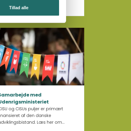
Tillad alle
 mere om Samarbejde med Udenrigsministeriet
Samarbejde med
Udenrigsministeriet
CISU og CISUs puljer er primært
finansieret af den danske
udviklingsbistand. Læs her om
samarbejdet med