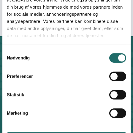
din brug af vores hjemmeside med vores partnere inden
for sociale medier, annonceringspartnere og
analysepartnere. Vores partnere kan kombinere disse
data med andre oplysninger, du har givet dem, eller som
de har indsamlet fra din brug af deres tjenester.
Kontakt
Samtykkevalg
Nødvendig
CISU - Civilsamfund i Udvikling
Klosterport 4x, 8000 Aarhus
Kontakt sekretariatet på hverdage kl. 10-14 på:
Præferencer
8612 0342
cisu@cisu.dk
Statistik
Facebook
LinkedIn
Instagram
X
Genveje
Marketing
Find medarbejder
Artikler
Adfærdskodeks