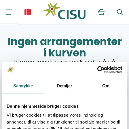
Kurv
Søg
Ingen arrangementer
i kurven
I arrangementoversigten kan du gå på
opdagelse i vores spændende og faglige
arrangementer og events
Se arrangementer
Samtykke
Detaljer
Om
Denne hjemmeside bruger cookies
Vi bruger cookies til at tilpasse vores indhold og
annoncer, til at vise dig funktioner til sociale medier og til
at analysere vores trafik. Vi deler også oplysninger om