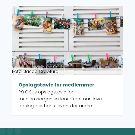
vælger et land på kortet, får du et overblik
Læs mere om Opslagstavle for medlemmer
over de forskellige projekter, men du ser
også, hvilke CISU-medlemsorganisationer,
der arbejder i det pågældende land.
Foto: Jacob Crawfurd
Opslagstavle for medlemmer
På CISUs opslagstavle for
medlemsorganisationer kan man lave
opslag, der har relevans for andre
organisationer.