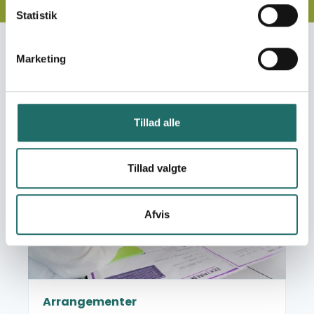
Statistik
Du er måske også
Marketing
interesseret i:
Tillad alle
Læs mere om Arrangementer
Tillad valgte
Afvis
Arrangementer