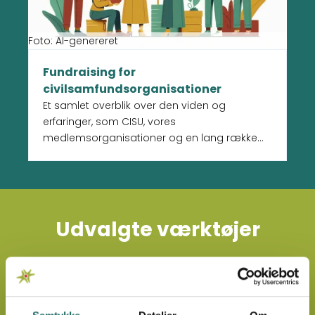
Foto: AI-genereret
Fundraising for
civilsamfundsorganisationer
Et samlet overblik over den viden og
erfaringer, som CISU, vores
medlemsorganisationer og en lang række
organisationer i Danmark har indsamlet
omkring fundraising for
civilsamfundsorganisationer.
Udvalgte værktøjer
Læs mere om Ordliste
Læs mere om Su