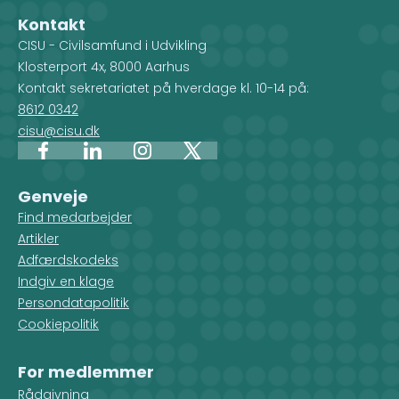
Kontakt
CISU - Civilsamfund i Udvikling
Klosterport 4x, 8000 Aarhus
Kontakt sekretariatet på hverdage kl. 10-14 på:
8612 0342
cisu@cisu.dk
Facebook
LinkedIn
Instagram
X
Genveje
Find medarbejder
Artikler
Adfærdskodeks
Indgiv en klage
Persondatapolitik
Cookiepolitik
For medlemmer
Rådgivning