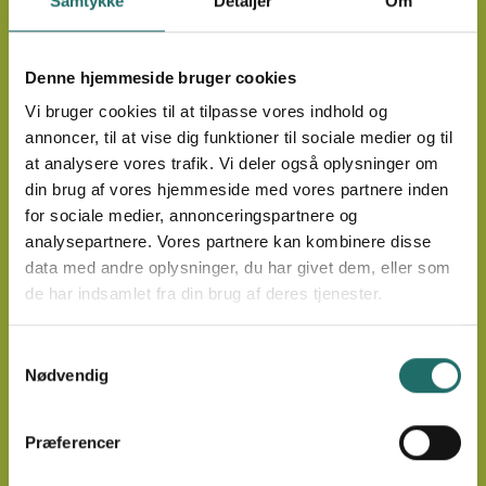
Samtykke
Detaljer
Om
Denne hjemmeside bruger cookies
Foto: Elsa Gómez Rosario Obregón, AXIS
Vi bruger cookies til at tilpasse vores indhold og
annoncer, til at vise dig funktioner til sociale medier og til
Ordliste
Sundhedstj
at analysere vores trafik. Vi deler også oplysninger om
bestyrelsen
Her får du forklaringer på ord eller
din brug af vores hjemmeside med vores partnere inden
begreber, der anvendes i CISU og
I forbindelse
for sociale medier, annonceringspartnere og
i udviklingssektoren.
blandt CISUs
analysepartnere. Vores partnere kan kombinere disse
medlemsorgani
Kommunikation, oplysning og engagement
data med andre oplysninger, du har givet dem, eller som
indsamlet en
Vidensdeling
Civilsamfund
tips omkring b
de har indsamlet fra din brug af deres tjenester.
Partnerskaber
som videregive
Udviklingsprojekter og forandringsprocesser
Samtykkevalg
Nødvendig
Organisationsudvikling
Humanitært arbejde og nødhjælp
Klima, natur og miljø
Organisationsudv
Præferencer