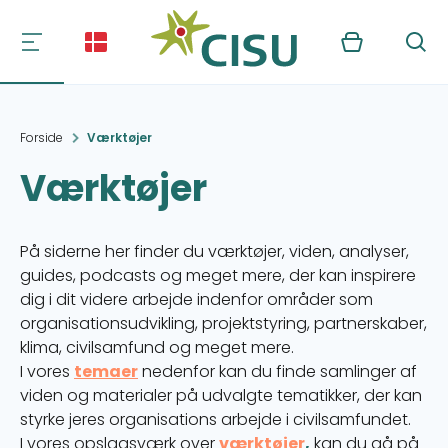
Kurv
Søg
Forside
Værktøjer
Værktøjer
På siderne her finder du værktøjer, viden, analyser,
guides, podcasts og meget mere, der kan inspirere
dig i dit videre arbejde indenfor områder som
organisationsudvikling, projektstyring, partnerskaber,
klima, civilsamfund og meget mere.
I vores
temaer
nedenfor kan du finde samlinger af
viden og materialer på udvalgte tematikker, der kan
styrke jeres organisations arbejde i civilsamfundet.
I vores opslagsværk over
værktøjer
,
kan du gå på