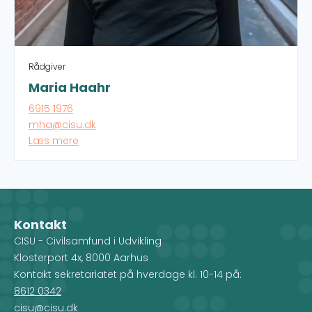
Rådgiver
Maria Haahr
6915 1976
mha@cisu.dk
Læs mere
Maria er rådgiver på Civilsamfundspuljen og
Naboskabspuljen og ansvarlig for CISUs
rådgivningsgruppe, hvor hun arbejder med at
udvikle CISUs rådgivning.
Kontakt
CISU - Civilsamfund i Udvikling
Klosterport 4x, 8000 Aarhus
Kontakt sekretariatet på hverdage kl. 10-14 på:
8612 0342
cisu@cisu.dk