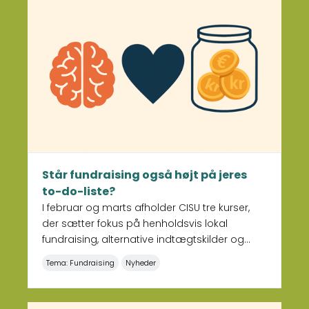
Læs mere om Står fundraising også højt på jeres to-
Står fundraising også højt på jeres
to-do-liste?
I februar og marts afholder CISU tre kurser,
der sætter fokus på henholdsvis lokal
fundraising, alternative indtægtskilder og
samarbejde med danske fonde. Kurserne
Tema: Fundraising
Nyheder
giver både strategiske perspektiver og
konkrete værktøjer, uanset om I er nye i
arbejdet med fundraising eller ønsker at