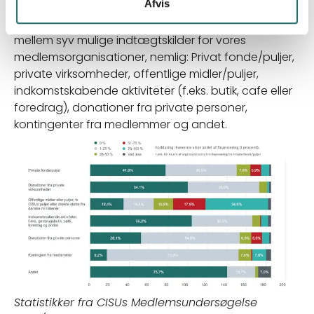
støttemuligheder
Hvor kommer pengene fra?
eller har brug for ny inspiration til at lave gode
Afvis
fundraisinginitiativer.
Legatbogen.dk
I CISUs
Medlemsundersøgelse
differentierer vi
Indblik og gode råd om andre finansieringskilder
mellem syv mulige indtægtskilder for vores
medlemsorganisationer, nemlig: Privat fonde/puljer,
Fonde.dk
(obs på
CISU medlemsfordel
)
private virksomheder, offentlige midler/puljer,
indkomstskabende aktiviteter (f.eks. butik, cafe eller
Frivillighed.dk (emne om fundraising)
foredrag), donationer fra private personer,
kontingenter fra medlemmer og andet.
Statistikker fra CISUs Medlemsundersøgelse