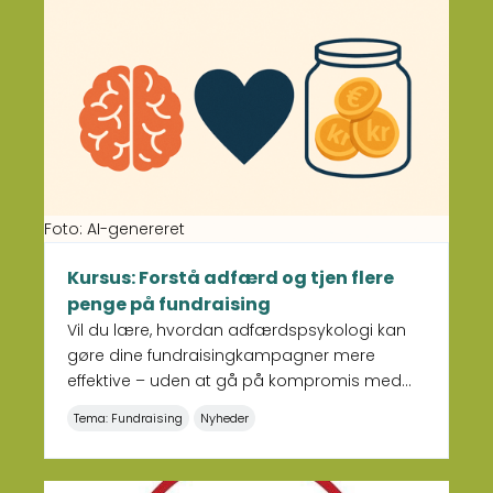
Læs mere om Kursus: Forstå adfærd og tjen flere pe
udvikle jeres eksisterende indsats.
Foto: AI-genereret
Kursus: Forstå adfærd og tjen flere
penge på fundraising
Vil du lære, hvordan adfærdspsykologi kan
gøre dine fundraisingkampagner mere
effektive – uden at gå på kompromis med
organisationens værdier? Så har vi det rette
Tema: Fundraising
Nyheder
kursus til dig.
Læs mere om Forstå adfærd og tjen flere penge på 