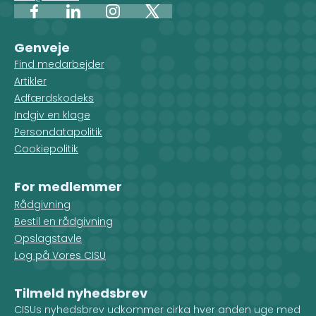
Facebook
LinkedIn
Instagram
X
Genveje
Find medarbejder
Artikler
Adfærdskodeks
Indgiv en klage
Persondatapolitik
Cookiepolitik
For medlemmer
Rådgivning
Bestil en rådgivning
Opslagstavle
Log på Vores CISU
Tilmeld nyhedsbrev
CISUs nyhedsbrev udkommer cirka hver anden uge med