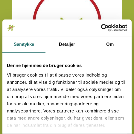
Samtykke
Detaljer
Om
Denne hjemmeside bruger cookies
Forstå adfærd og tjen flere penge på
Vi bruger cookies til at tilpasse vores indhold og
fundraising
annoncer, til at vise dig funktioner til sociale medier og til
Psykolog David Hvidbak forklarer, hvordan
at analysere vores trafik. Vi deler også oplysninger om
små faktorer som tidspres, vaner og now
din brug af vores hjemmeside med vores partnere inden
bias former vores beslutninger – og hvordan
for sociale medier, annonceringspartnere og
indsigter fra adfærdspsykologien kan bruges
analysepartnere. Vores partnere kan kombinere disse
Podcast og artikel
Nyheder
Tema: Fundraising
til at få gode intentioner til at blive til
data med andre oplysninger, du har givet dem, eller som
handling. Samtalen er optakt til kurset “Forstå
de har indsamlet fra din brug af deres tjenester.
adfærd og tjen flere penge på fundraising”,