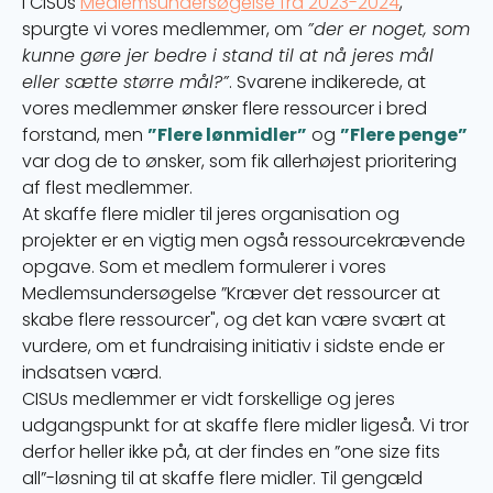
I CISUs
Medlemsundersøgelse fra 2023-2024
,
spurgte vi vores medlemmer, om
”der er noget, som
kunne gøre jer bedre i stand til at nå jeres mål
eller sætte større mål?”
. Svarene indikerede, at
vores medlemmer ønsker flere ressourcer i bred
forstand, men
”Flere lønmidler”
og
”Flere penge”
var dog de to ønsker, som fik allerhøjest prioritering
af flest medlemmer.
At skaffe flere midler til jeres organisation og
projekter er en vigtig men også ressourcekrævende
opgave. Som et medlem formulerer i vores
Medlemsundersøgelse ”Kræver det ressourcer at
skabe flere ressourcer", og det kan være svært at
vurdere, om et fundraising initiativ i sidste ende er
indsatsen værd.
CISUs medlemmer er vidt forskellige og jeres
udgangspunkt for at skaffe flere midler ligeså. Vi tror
derfor heller ikke på, at der findes en ”one size fits
all”-løsning til at skaffe flere midler. Til gengæld