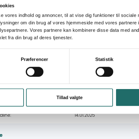
ookies
se vores indhold og annoncer, til at vise dig funktioner til sociale
oplysninger om din brug af vores hjemmeside med vores partnere i
ysepartnere. Vores partnere kan kombinere disse data med andr
15-01-2025 - Kl. 14:30-16:30
et fra din brug af deres tjenester.
Cinemateket
Gothersgade 55
Præferencer
Statistik
København
:
Rikke Sig Hansen
:
45
Tillad valgte
dline:
14.01.2025
e