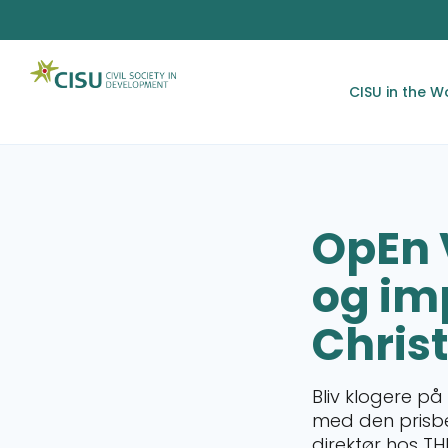
CISU in the W
OpEn 
og im
Chris
Bliv klogere på
med den prisbe
direktør hos T