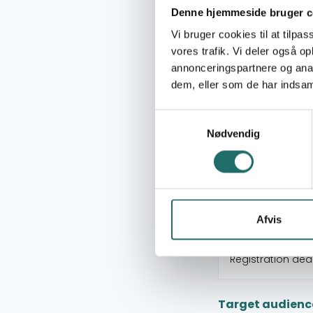
Denne hjemmeside bruger c
Vi bruger cookies til at tilpas
vores trafik. Vi deler også 
annonceringspartnere og anal
Time Schedule:
dem, eller som de har indsaml
Venue:
Samtykkevalg
Nødvendig
Course manager
Available places
Afvis
Registration dea
Target audienc