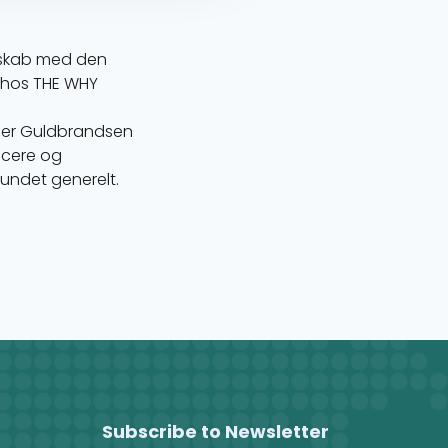
elskab med den
r hos THE WHY
offer Guldbrandsen
ucere og
mfundet generelt.
Subscribe to Newsletter