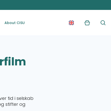
About CISU
Kurv
Søg
rfilm
er tid i selskab
g stifter og