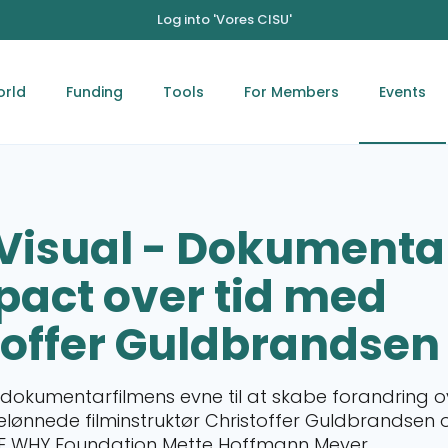
Log into 'Vores CISU'
orld
Funding
Tools
For Members
Events
Visual - Dokumenta
pact over tid med
toffer Guldbrandsen
 dokumentarfilmens evne til at skabe forandring ov
lønnede filminstruktør Christoffer Guldbrandsen o
HE WHY Foundation Mette Hoffmann Meyer.