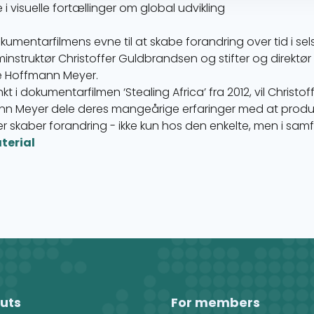
 i visuelle fortællinger om global udvikling
okumentarfilmens evne til at skabe forandring over tid i s
minstruktør Christoffer Guldbrandsen og stifter og direktø
e Hoffmann Meyer.
i dokumentarfilmen ‘Stealing Africa’ fra 2012, vil Christ
n Meyer dele deres mangeårige erfaringer med at prod
 der skaber forandring - ikke kun hos den enkelte, men i sa
terial
uts
For members