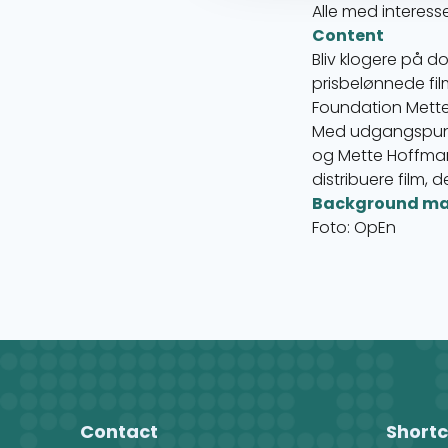
Alle med interesse
Content
Bliv klogere på d
prisbelønnede fil
Foundation Mett
Med udgangspunkt 
og Mette Hoffman
distribuere film,
Background ma
Foto: OpEn
Contact
Shortc