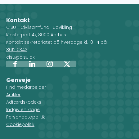
Kontakt
CISU - Civilsamfund i Udvikling
Klosterport 4x, 8000 Aarhus
Kontakt sekretariatet på hverdage kl. 10-14 på:
8612 0342
cisu@cisu.dk
Facebook
LinkedIn
Instagram
X
Genveje
Find medarbejder
Artikler
Adfærdskodeks
Indgiv en klage
Persondatapolitik
Cookiepolitik