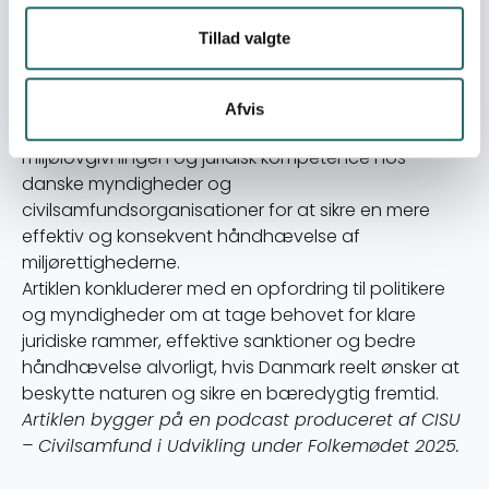
internationale retssager, hvor klimaretssager har
tvunget stater til at tage større ansvar for
Tillad valgte
miljøbeskyttelse. Disse sager viser, hvordan juraen
kan bruges som et værktøj for mere ambitiøs
miljøpolitik.
Afvis
Deltagerne opfordrede til en styrkelse af
miljølovgivningen og juridisk kompetence hos
danske myndigheder og
civilsamfundsorganisationer for at sikre en mere
effektiv og konsekvent håndhævelse af
miljørettighederne.
Artiklen konkluderer med en opfordring til politikere
og myndigheder om at tage behovet for klare
juridiske rammer, effektive sanktioner og bedre
håndhævelse alvorligt, hvis Danmark reelt ønsker at
beskytte naturen og sikre en bæredygtig fremtid.
Artiklen bygger på en podcast produceret af CISU
– Civilsamfund i Udvikling under Folkemødet 2025.