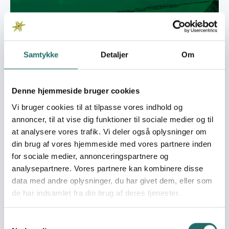
Samtykke
Detaljer
Om
Denne hjemmeside bruger cookies
Foto: Alberte Maimburg
Vi bruger cookies til at tilpasse vores indhold og
Since late June and throughout July 2025, Pakistan
annoncer, til at vise dig funktioner til sociale medier og til
has faced a devastating monsoon flooding crisis,
at analysere vores trafik. Vi deler også oplysninger om
triggered by exceptionally heavy rainfall and
din brug af vores hjemmeside med vores partnere inden
glacier-fed surges. The disaster has caused
for sociale medier, annonceringspartnere og
widespread riverine and flash flooding.
analysepartnere. Vores partnere kan kombinere disse
As of July 29, 2025, prolonged monsoon rains
data med andre oplysninger, du har givet dem, eller som
across Pakistan have resulted in 281 deaths and 675
de har indsamlet fra din brug af deres tjenester.
injuries, according to the National Disaster
Management Authority (
NDMA
).
Samtykkevalg
Entire villages, farmlands, standing crops, roads,