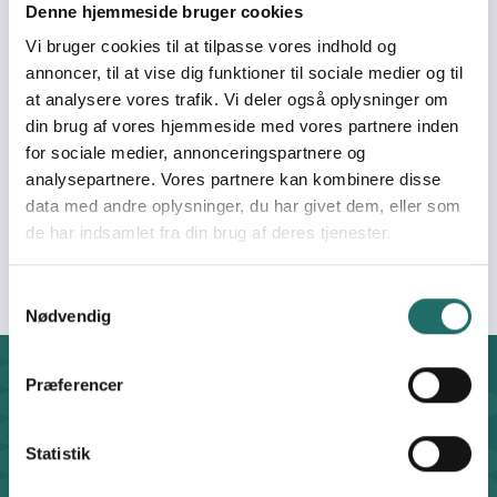
Polonnaruwa, Badulla, Kandy, and the central
Denne hjemmeside bruger cookies
highlands, placing thousands of households at
Vi bruger cookies til at tilpasse vores indhold og
heightened risk of flooding, landslides, and
annoncer, til at vise dig funktioner til sociale medier og til
displacement.
at analysere vores trafik. Vi deler også oplysninger om
As of 9 January 2026, the Disaster Management
din brug af vores hjemmeside med vores partnere inden
Center reports 638 fatalities, 174 missing, and 129,435
for sociale medier, annonceringspartnere og
houses damaged, including 6,121 completely
analysepartnere. Vores partnere kan kombinere disse
destroyed and 114,314 partially destroyed, resulting in
data med andre oplysninger, du har givet dem, eller som
large-scale displacement and disruption to services
de har indsamlet fra din brug af deres tjenester.
and livelihoods.
Alert note
Samtykkevalg
Nødvendig
Præferencer
Kontakt
CISU - Civilsamfund i Udvikling
Klosterport 4x, 8000 Aarhus
Statistik
Kontakt sekretariatet på hverdage kl. 10-14 på: