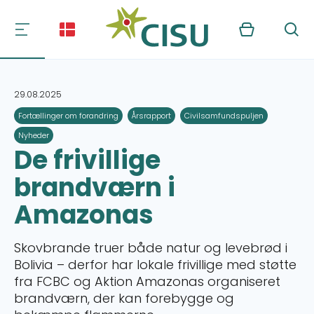
Kurv
Søg
29.08.2025
Fortællinger om forandring
Årsrapport
Civilsamfundspuljen
Nyheder
De frivillige
brandværn i
Amazonas
Skovbrande truer både natur og levebrød i
Bolivia – derfor har lokale frivillige med støtte
fra FCBC og Aktion Amazonas organiseret
brandværn, der kan forebygge og