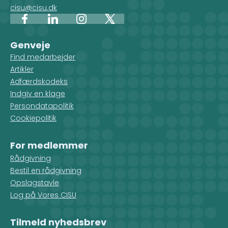
cisu@cisu.dk
Facebook
LinkedIn
Instagram
X
Genveje
Find medarbejder
Artikler
Adfærdskodeks
Indgiv en klage
Persondatapolitik
Cookiepolitik
For medlemmer
Rådgivning
Bestil en rådgivning
Opslagstavle
Log på Vores CISU
Tilmeld nyhedsbrev