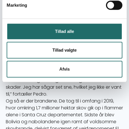
Marketing
Det er et arbejde, vi gør med
hjertet."
Tillad alle
De omfattende skovbrande er en konsekvens af de
Tillad valgte
klimaforandringer, som Pedro og de øvrige beboere
i San Rafael også oplever på mange andre måder.
“Klimaforandringerne er meget virkelige her. Nogle år
Afvis
får vi ikke regn nok. Andre år får vi alt for meget. Og
de massive regnmængder har også medført
skader. Jeg har sågar set sne, hvilket jeg ikke er vant
til,” fortæller Pedro.
Og så er der brandene. De tog til i omfang i 2019,
hvor omkring 1,7 millioner hektar skov gik op i flammer
alene i Santa Cruz departementet. Sidste år blev
Bolivia og nabolandene igen ramt af voldsomme
skovbrande, delvist forværret af vejrfænomenet El