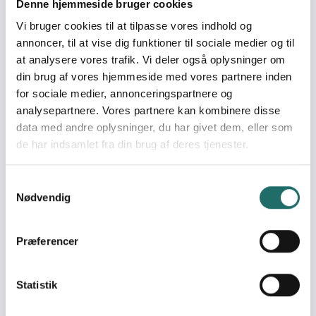
Træningen, som Pedro og de andre brandmænd
Denne hjemmeside bruger cookies
har fået, har fokuseret på at bekæmpe brande på
Vi bruger cookies til at tilpasse vores indhold og
en effektiv måde – og på at passe på hinanden og
annoncer, til at vise dig funktioner til sociale medier og til
sig selv. Derudover har de fået udstyr, så de ikke
at analysere vores trafik. Vi deler også oplysninger om
bringer sig selv i unødig fare.
din brug af vores hjemmeside med vores partnere inden
“Vi er mest frivillige i den årstid, hvor der er mange
for sociale medier, annonceringspartnere og
skovbrande. Vi har lært, hvordan vi slukker brande
analysepartnere. Vores partnere kan kombinere disse
effektivt og laver brandbælter, der forhindrer
data med andre oplysninger, du har givet dem, eller som
brandene i at sprede sig. Det er nogle gange hårdt
de har indsamlet fra din brug af deres tjenester.
for familien, når vi er væk 2-3 dage. Men vi nyder
anseelse, og så viser vi, at det kan betale sig at
Samtykkevalg
organisere sig og stå sammen. Det er et arbejde, vi
Nødvendig
gør med hjertet”, fortæller Pedro.
Præferencer
"... vi nyder anseelse, og så viser
vi, at det kan betale sig at
Statistik
organisere sig og stå sammen.