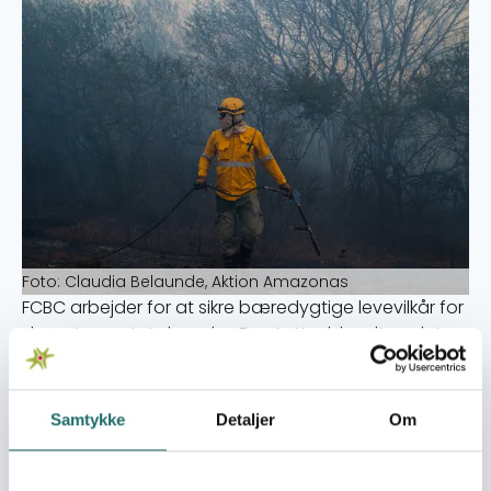
Foto: Claudia Belaunde, Aktion Amazonas
FCBC arbejder for at sikre bæredygtige levevilkår for
departementets bønder. De støtter blandt andet
bæredygtig frøproduktion til afgrøder og
skovgenopretning efter skovbrande. FCBC
organiserer også bønderne for at sikre, at området
Samtykke
Detaljer
Om
ikke bliver yderligere påvirket af de store
skovbrande, der opstår hvert år.