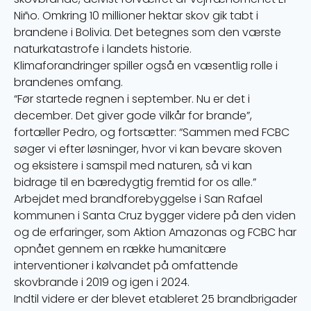
Niño. Omkring 10 millioner hektar skov gik tabt i
brandene i Bolivia. Det betegnes som den værste
naturkatastrofe i landets historie.
Klimaforandringer spiller også en væsentlig rolle i
brandenes omfang.
“Før startede regnen i september. Nu er det i
december. Det giver gode vilkår for brande”,
fortæller Pedro, og fortsætter: “Sammen med FCBC
søger vi efter løsninger, hvor vi kan bevare skoven
og eksistere i samspil med naturen, så vi kan
bidrage til en bæredygtig fremtid for os alle.”
Arbejdet med brandforebyggelse i San Rafael
kommunen i Santa Cruz bygger videre på den viden
og de erfaringer, som Aktion Amazonas og FCBC har
opnået gennem en række humanitære
interventioner i kølvandet på omfattende
skovbrande i 2019 og igen i 2024.
Indtil videre er der blevet etableret 25 brandbrigader