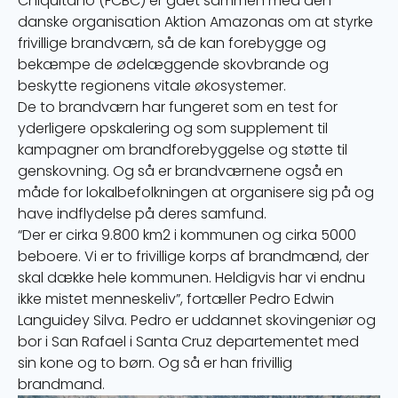
Chiquitano (FCBC) er gået sammen med den
danske organisation Aktion Amazonas om at styrke
frivillige brandværn, så de kan forebygge og
bekæmpe de ødelæggende skovbrande og
beskytte regionens vitale økosystemer.
De to brandværn har fungeret som en test for
yderligere opskalering og som supplement til
kampagner om brandforebyggelse og støtte til
genskovning. Og så er brandværnene også en
måde for lokalbefolkningen at organisere sig på og
have indflydelse på deres samfund.
“Der er cirka 9.800 km2 i kommunen og cirka 5000
beboere. Vi er to frivillige korps af brandmænd, der
skal dække hele kommunen. Heldigvis har vi endnu
ikke mistet menneskeliv”, fortæller Pedro Edwin
Languidey Silva. Pedro er uddannet skovingeniør og
bor i San Rafael i Santa Cruz departementet med
sin kone og to børn. Og så er han frivillig
brandmand.