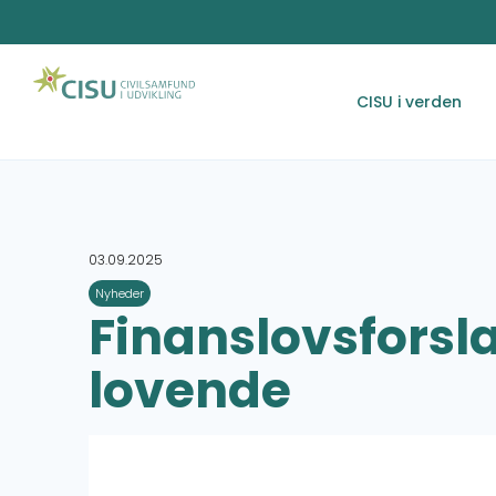
CISU i verden
03.09.2025
Nyheder
Finanslovsforsla
lovende