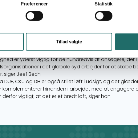
er om året til puljen frem til og med 2029. Det er en stignin
Præferencer
Statistik
2025.
t at slå fast, at det er et forslag og ikke en vedtaget finansl
igt optimistiske. Især i lyset af det enorme
pres, der er på
er
, siger sekretariatsleder Jeef Bech.
roner svarer i faktiske tal meget godt til beløbet, der har væ
Tillad valgte
25 kom en
ekstraordinær ekstra-bevilling på 30 millioner kro
udsigelighed, at der nu står ’200 millioner’ hvert år i perio
ghed er yderst vigtig for de hundredvis af ansøgere, der 
organisationer i det globale syd arbejder for at skabe bed
, siger Jeef Bech.
ra DUF, CKU og DH er også stillet løft i udsigt, og det glæde
er komplementerer hinanden i arbejdet med at engagere d
derfor vigtigt, at det er et bredt løft, siger han.