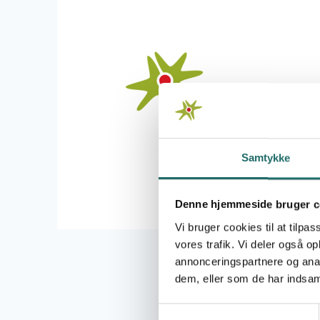
Samtykke
Denne hjemmeside bruger c
Vi bruger cookies til at tilpas
vores trafik. Vi deler også 
Fredag den 29. au
annonceringspartnere og anal
umiddelbart virke
dem, eller som de har indsaml
I hvert fald, hvi
Civilsamfundspulje
Samtykkevalg