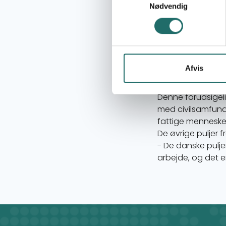
200 millioner kron
Nødvendig
millioner kroner i 
- Nu er det vigtig
os at være forsigt
gode ansøgning
De 200 millioner k
Afvis
år, fordi der i 20
- Det giver en for
Denne forudsigeli
med civilsamfunds
fattige mennesker
De øvrige puljer f
- De danske pulj
arbejde, og det er 