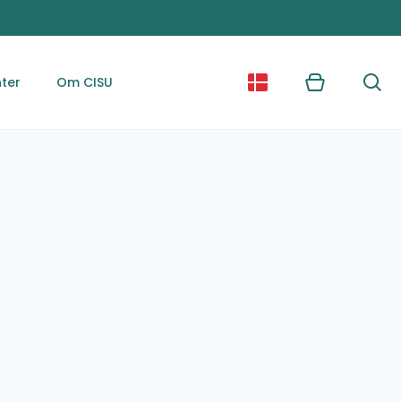
ter
Om CISU
Kurv
Søg