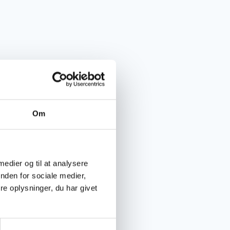
Om
 medier og til at analysere
nden for sociale medier,
026, og det kan
e oplysninger, du har givet
rden.
em
l der nemlig være