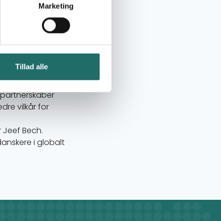
g fra de 167,5
Marketing
ov, men vi tillader
 puljen fra mange
ret til rådighed i
Tillad alle
ner.
den 2026-2029.
i partnerskaber
re vilkår for
r Jeef Bech.
anskere i globalt