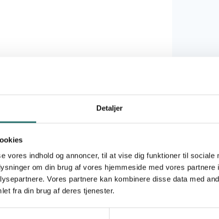
Detaljer
ookies
se vores indhold og annoncer, til at vise dig funktioner til sociale
oplysninger om din brug af vores hjemmeside med vores partnere i
gust offentliggjorde regeringen finanslovsforslaget for 2
ysepartnere. Vores partnere kan kombinere disse data med andr
 lovende for det danske arbejde for en mere retfærdig ve
et fra din brug af deres tjenester.
s man særskilt ser på den del af arbejdet, der foregår genn
n og de øvrige puljer i civilsamfundet. Ifølge forslaget vi