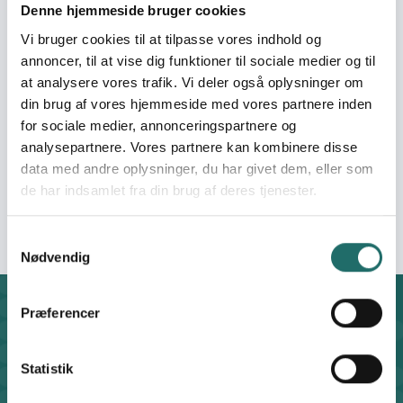
Herunder kan du lytte til podcasten i din browser og
Denne hjemmeside bruger cookies
læse en artikel om arrangementet
Vi bruger cookies til at tilpasse vores indhold og
annoncer, til at vise dig funktioner til sociale medier og til
at analysere vores trafik. Vi deler også oplysninger om
din brug af vores hjemmeside med vores partnere inden
for sociale medier, annonceringspartnere og
analysepartnere. Vores partnere kan kombinere disse
data med andre oplysninger, du har givet dem, eller som
de har indsamlet fra din brug af deres tjenester.
Show notes
Samtykkevalg
Fra Folkemødets program:
This talk explores the
Nødvendig
intersection of veteran reintegration and youth
leadership in Ukraine. Representatives from the
Voices of Defenders project share insights into the
Præferencer
Kontakt
often invisible challenges veterans face when
CISU - Civilsamfund i Udvikling
returning to civilian life, including trauma, identity
Klosterport 4x, 8000 Aarhus
Statistik
shifts and the need for better support and
Kontakt sekretariatet på hverdage kl. 10-14 på:
communication. At the same time, the conversation