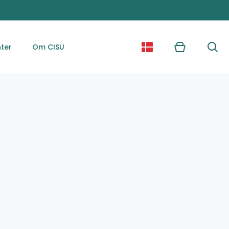
ter
Om CISU
Kurv
Søg