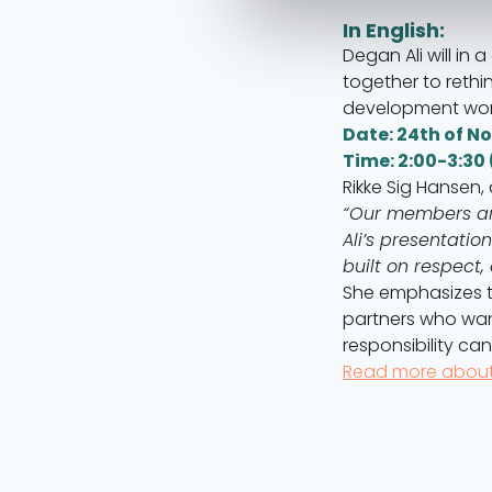
In English:
Degan Ali will in
together to rethi
development wor
Date: 24th of 
Time: 2:00-3:30 
Rikke Sig Hansen,
“Our members are
Ali’s presentatio
built on respect,
She emphasizes th
partners who wan
responsibility ca
Read more about 