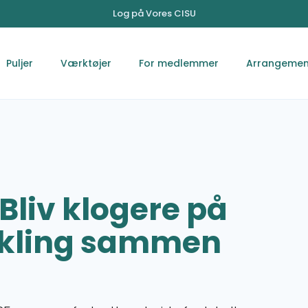
Log på Vores CISU
Puljer
Værktøjer
For medlemmer
Arrangemen
Bliv klogere på
vikling sammen