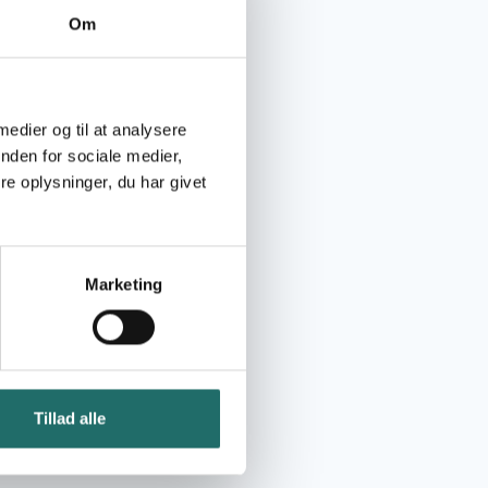
Om
 medier og til at analysere
 vi sammen kan
nden for sociale medier,
ejdet.
e oplysninger, du har givet
Marketing
Vi håber, at
e til et
anisationer og
urcer og ansvar
Tillad alle