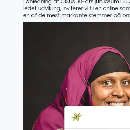
I anledning af CISUs 30-års jubilæum i 20
ledet udvikling, inviterer vi til en online
en af de mest markante stemmer på om