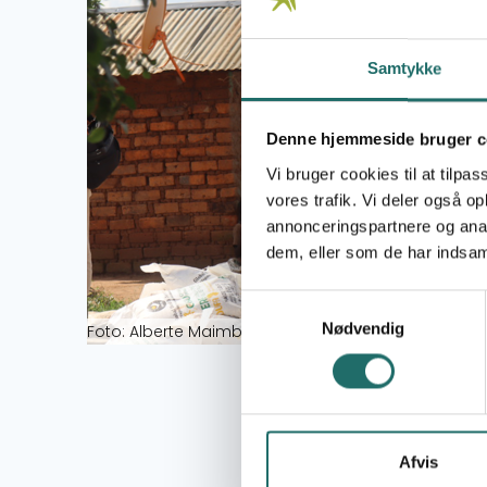
Samtykke
Denne hjemmeside bruger c
Vi bruger cookies til at tilpas
vores trafik. Vi deler også 
annonceringspartnere og anal
dem, eller som de har indsaml
Samtykkevalg
Nødvendig
Foto: Alberte Maimburg
2024 was a busy a
humanitarian cris
We invite all int
out with DERF fun
Afvis
Download the 202