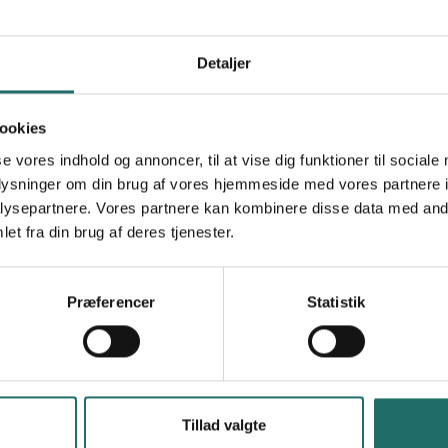
Detaljer
ookies
se vores indhold og annoncer, til at vise dig funktioner til sociale
oplysninger om din brug af vores hjemmeside med vores partnere i
ysepartnere. Vores partnere kan kombinere disse data med andr
et fra din brug af deres tjenester.
Præferencer
Statistik
nd impactful year, with DERF distributing DKK 28,770,000 
es around the world.
erested readers to explore the report and learn more about
ding over the past year.
Tillad valgte
4 progress report here