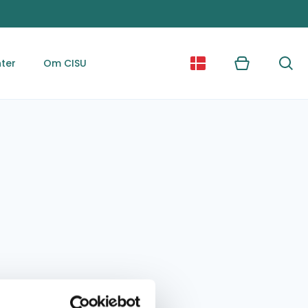
ter
Om CISU
Kurv
Søg