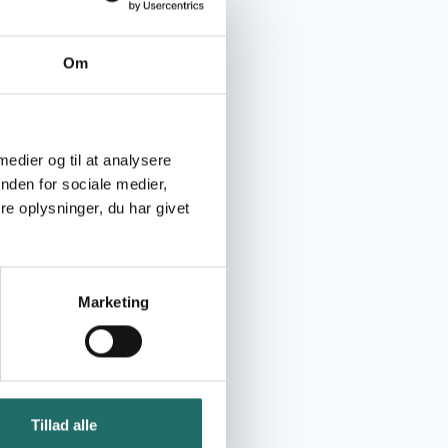
Om
 medier og til at analysere
nden for sociale medier,
e oplysninger, du har givet
Marketing
in response to
 the work carried
Tillad alle