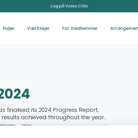
Log på Vores CISU
Puljer
Værktøjer
For medlemmer
Arrangemen
 2024
 finalised its 2024 Progress Report,
 results achieved throughout the year.