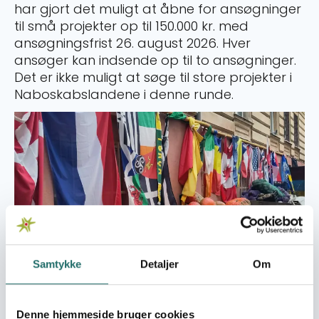
har gjort det muligt at åbne for ansøgninger
til små projekter op til 150.000 kr. med
ansøgningsfrist 26. august 2026. Hver
ansøger kan indsende op til to ansøgninger.
Det er ikke muligt at søge til store projekter i
Naboskabslandene i denne runde.
Samtykke
Detaljer
Om
Afgørelsen af forårets ansøgningsrunde for
”Udviklingsindsatser” og ”Resiliens og Demokratisk
Udvikling i Ukraine” i Naboskabspuljen har givet et
Denne hjemmeside bruger cookies