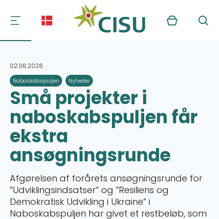
Kurv
Søg
02.06.2026
Naboskabspuljen
Nyheder
Små projekter i
naboskabspuljen får
ekstra
ansøgningsrunde
Afgørelsen af forårets ansøgningsrunde for
”Udviklingsindsatser” og ”Resiliens og
Demokratisk Udvikling i Ukraine” i
Naboskabspuljen har givet et restbeløb, som