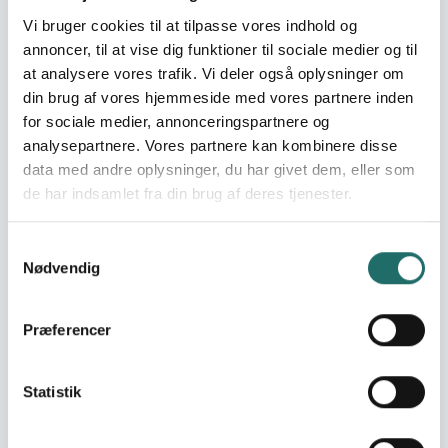
restbeløb, som har gjort det muligt at åbne for
Vi bruger cookies til at tilpasse vores indhold og
ansøgninger til små projekter op til 150.000 kr. med
annoncer, til at vise dig funktioner til sociale medier og til
ansøgningsfrist 26. august 2026. Hver ansøger kan
at analysere vores trafik. Vi deler også oplysninger om
indsende op til to ansøgninger. Det er ikke muligt at
din brug af vores hjemmeside med vores partnere inden
søge til store projekter i Naboskabslandene i denne
for sociale medier, annonceringspartnere og
runde.
analysepartnere. Vores partnere kan kombinere disse
- Vi har valgt at prioritere en runde kun for små
data med andre oplysninger, du har givet dem, eller som
projekter, da midlerne er begrænsede, og vi på
de har indsamlet fra din brug af deres tjenester.
denne måde sikrer, at flest mulige ansøgere kan
søge om mindre indsatser, som svarer på aktuelle
Samtykkevalg
behov i regionen i partnerskab med lokale
Nødvendig
civilsamfundsorganisationer, siger sekretariatschef
Iben Westergaard Rasmussen
.
Hun fortæller, at Naboskabspuljen som
Præferencer
udgangspunkt lukker nu, men at der arbejdes på en
forlængelse.
Statistik
- Vi er i dialog med Udenrigsministeriet omkring
forlængelse af Naboskabspuljen for 2027 og