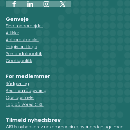
Facebook
LinkedIn
Instagram
X
Genveje
Find medarbejder
Artikler
Adfærdskodeks
Indgiv en klage
Persondatapolitik
Cookiepolitik
For medlemmer
Rådgivning
Bestil en rådgivning
Opslagstavle
Log på Vores CISU
Tilmeld nyhedsbrev
CISUs nyhedsbrev udkommer cirka hver anden uge med