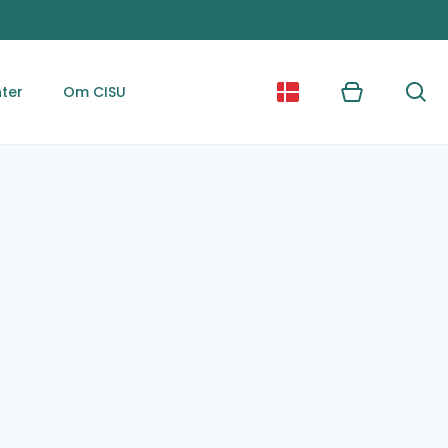
ter
Om CISU
Kurv
Søg