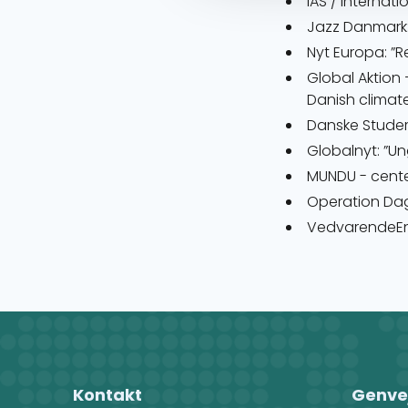
IAS / Internat
Jazz Danmark:
Nyt Europa: ”R
Global Aktion 
Danish climat
Danske Studer
Globalnyt: ”U
MUNDU - center
Operation Dag
VedvarendeEner
Kontakt
Genve