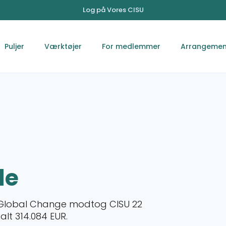
Log på Vores CISU
Puljer
Værktøjer
For medlemmer
Arrangemen
de
r Global Change modtog CISU 22
 alt 314.084 EUR.