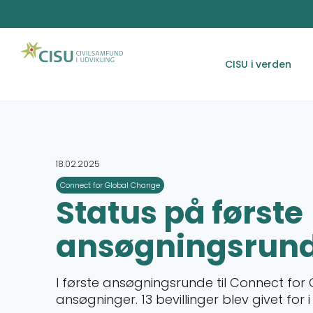
CISU i verden
18.02.2025
Connect for Global Change
Status på første
ansøgningsrun
I første ansøgningsrunde til Connect fo
ansøgninger. 13 bevillinger blev givet for i