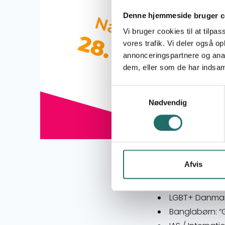
Denne hjemmeside bruger c
Vi bruger cookies til at tilpas
vores trafik. Vi deler også 
annonceringspartnere og anal
dem, eller som de har indsaml
Samtykkevalg
Nødvendig
Følgende bevilling
Afvis
Mi Cuerpo MK:
Center for Vo
LGBT+ Danmar
Banglabørn: “