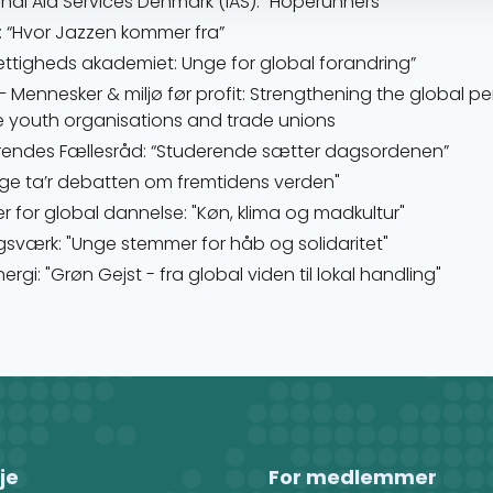
ional Aid Services Denmark (IAS): “Hoperunners”
 “Hvor Jazzen kommer fra”
ettigheds akademiet: Unge for global forandring”
– Mennesker & miljø før profit: Strengthening the global pe
e youth organisations and trade unions
endes Fællesråd: “Studerende sætter dagsordenen”
nge ta’r debatten om fremtidens verden"
 for global dannelse: "Køn, klima og madkultur"
sværk: "Unge stemmer for håb og solidaritet"
gi: "Grøn Gejst - fra global viden til lokal handling"
je
For medlemmer