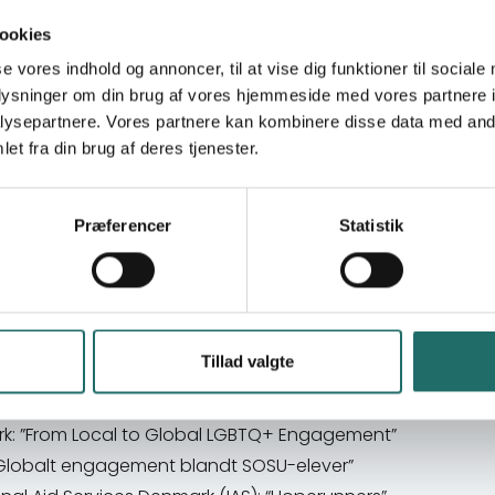
ookies
se vores indhold og annoncer, til at vise dig funktioner til sociale
oplysninger om din brug af vores hjemmeside med vores partnere i
ysepartnere. Vores partnere kan kombinere disse data med andr
et fra din brug af deres tjenester.
Præferencer
Statistik
er blev givet:
Tillad valgte
 ”Engaging student for gender equality”
ldsforebyggelse: ”Femicide Watch – For forandringsaktører
k: ”From Local to Global LGBTQ+ Engagement”
Globalt engagement blandt SOSU-elever”