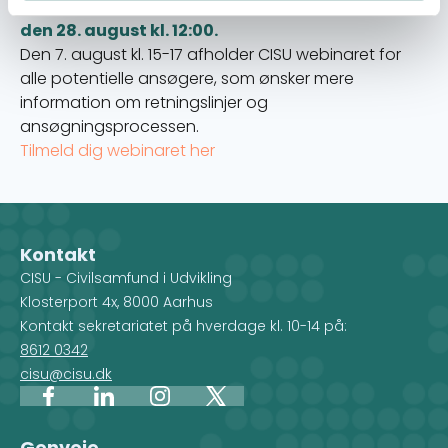
Puljens anden – og sidste – ansøgningsfrist er
den 28. august kl. 12:00.
Den 7. august kl. 15-17 afholder CISU webinaret for
alle potentielle ansøgere, som ønsker mere
information om retningslinjer og
ansøgningsprocessen.
Tilmeld dig webinaret her
Kontakt
CISU - Civilsamfund i Udvikling
Klosterport 4x, 8000 Aarhus
Kontakt sekretariatet på hverdage kl. 10-14 på:
8612 0342
cisu@cisu.dk
Facebook
LinkedIn
Instagram
X
Genveje