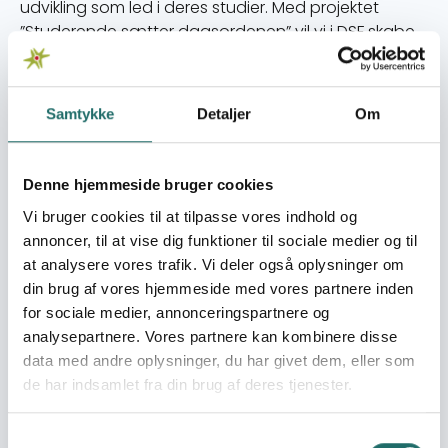
udvikling som led i deres studier. Med projektet
”Studerende sætter dagsordenen” vil vi i DSF skabe
rammerne for, at studerende gennem frivilligt
arbejde og med deres egen dagsorden kan indgå i
netværk, hvor de igangsætter konkrete projekter
Samtykke
Detaljer
Om
med studenterorganisationer i Syd, fortæller
Rasmus Lindboe, Sekretariatschef for DSF.
Konkret udmønter projektet sig i en række
Denne hjemmeside bruger cookies
workshops/oplæg fra partnere i Cuba, Zimbabwe
Vi bruger cookies til at tilpasse vores indhold og
og Zambia på danske universiteter. Målet er her at
annoncer, til at vise dig funktioner til sociale medier og til
rekruttere studerende, som enten gerne vil indgå i et
at analysere vores trafik. Vi deler også oplysninger om
af de eksisterende projekter med
din brug af vores hjemmeside med vores partnere inden
studenterorganisationer i de tre lande – eller starte
for sociale medier, annonceringspartnere og
et helt nyt samarbejde med andre studerende.
analysepartnere. Vores partnere kan kombinere disse
Efter rækken af workshops vil danske studerende
data med andre oplysninger, du har givet dem, eller som
have stande på universiteterne, f.eks. i forbindelse
de har indsamlet fra din brug af deres tjenester.
med universitetsvalgene for at kunne hverve frivillige
til projekterne. Et afsluttende opsamlings-event vil
skabe en fælleskabsdag for de studerende, som
Samtykkevalg