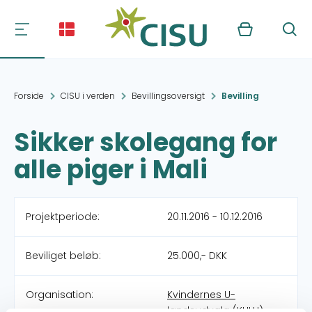
Kurv
Søg
Forside
CISU i verden
Bevillingsoversigt
Bevilling
Sikker skolegang for
alle piger i Mali
Projektperiode:
20.11.2016 - 10.12.2016
Beviliget beløb:
25.000,- DKK
Organisation:
Kvindernes U-
landsudvalg (KULU)