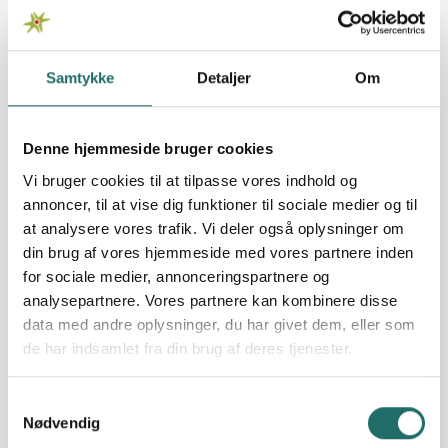
Pulje:
Oplysningspuljen
Samtykke
Detaljer
Om
Indsatsområde:
Oplysningsaktivitet
Denne hjemmeside bruger cookies
Indsatser foregår i:
Denmark
Vi bruger cookies til at tilpasse vores indhold og
annoncer, til at vise dig funktioner til sociale medier og til
Resume
at analysere vores trafik. Vi deler også oplysninger om
din brug af vores hjemmeside med vores partnere inden
Mød Bintou Founé Samaké, WILDAF og Mama Koité
Doumbia, MUSONET, fra to maliske kvindeorganisationer.,
for sociale medier, annonceringspartnere og
der kæmper en modig kamp for alle pigers ret til
analysepartnere. Vores partnere kan kombinere disse
skolegang og ligerettigheder i Gao og Mali i en fase,
data med andre oplysninger, du har givet dem, eller som
hvor der indgået fred mellem de fleste oprørsgrupper
de har indsamlet fra din brug af deres tjenester.
og regeringen, men hvor der stadig er problemer. Med
møder, events og et miniseminar som optakt til 16-
Samtykkevalg
dages kampagnen mod vold mod kvinder plus
Nødvendig
mail/bannerkampagne sætter KULU sammen med