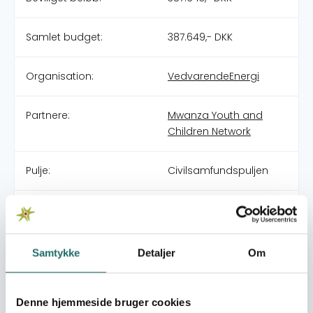
Samlet budget:
387.649,- DKK
Organisation:
VedvarendeEnergi
Partnere:
Mwanza Youth and
Children Network
Pulje:
Civilsamfundspuljen
Indsatsområde:
Klimatilpasning (CCAM)
World goals:
Mål 4:
Samtykke
Detaljer
Om
Kvalitetsuddannelse
Mål 13: Klimaindsats
Mål 16: Fred,
Denne hjemmeside bruger cookies