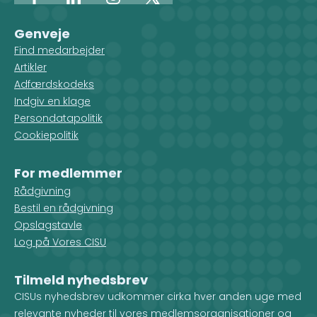
Facebook
LinkedIn
Instagram
X
Genveje
Find medarbejder
Artikler
Adfærdskodeks
Indgiv en klage
Persondatapolitik
Cookiepolitik
For medlemmer
Rådgivning
Bestil en rådgivning
Opslagstavle
Log på Vores CISU
Tilmeld nyhedsbrev
CISUs nyhedsbrev udkommer cirka hver anden uge med
relevante nyheder til vores medlemsorganisationer og