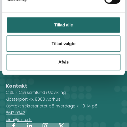
support the Regional Junior Council advocate to local
government auhtorities to address youth and children’s
climate vulnerabilities as well as empower youth to lead
relevant climate adaptation awareness and action in
Tillad alle
their communities. The intervention is expected to
increase the resilience of 3,545 persons in Ilemela and
Tillad valgte
Nyamagana districts by directly engaging 84 Junior
Council members and 25 junior reporters.
Afvis
Kontakt
CISU - Civilsamfund i Udvikling
Klosterport 4x, 8000 Aarhus
Kontakt sekretariatet på hverdage kl. 10-14 på:
8612 0342
cisu@cisu.dk