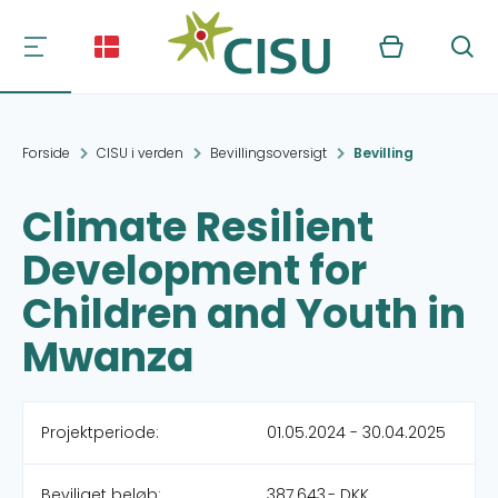
Kurv
Søg
Forside
CISU i verden
Bevillingsoversigt
Bevilling
Climate Resilient
Development for
Children and Youth in
Mwanza
Projektperiode:
01.05.2024 - 30.04.2025
Beviliget beløb:
387.643,- DKK