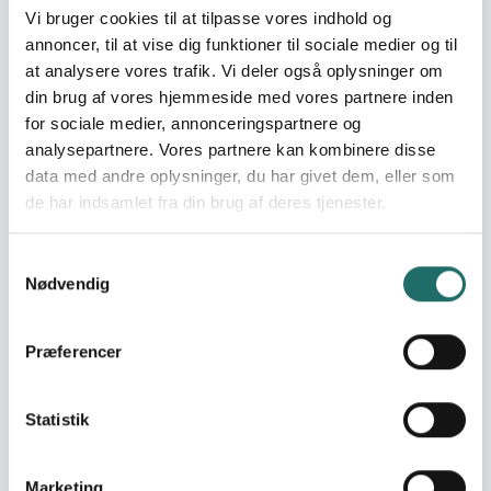
retfærdighed og
Vi bruger cookies til at tilpasse vores indhold og
stærke institutioner
annoncer, til at vise dig funktioner til sociale medier og til
Mål 17: Partnerskaber for
at analysere vores trafik. Vi deler også oplysninger om
handling
din brug af vores hjemmeside med vores partnere inden
for sociale medier, annonceringspartnere og
Indsatser foregår i:
Tanzania
analysepartnere. Vores partnere kan kombinere disse
data med andre oplysninger, du har givet dem, eller som
Resume
de har indsamlet fra din brug af deres tjenester.
As a consortium partner in the Devolution and Climate
Change Adaptation Programme, Mwanza Youth and
Samtykkevalg
Children Network (MYCN) observed limited youth
Nødvendig
inclusion in climate change adaptation in Mwanza
region, citing knowledge gaps and cultural norms as
Præferencer
main barriers. This project aims to address this by
strengthening existing youth governance structures,
Junior Councils, in Ilemela and Nyamagana districts in
Statistik
Mwanza region and raise awareness about youth and
children’s climate vulnerabilities in communities.
Structured around two outcomes, the project will
Marketing