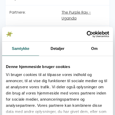
Partnere:
The Purple Ray -
Uganda
Pulje:
Civilsamfundspuljen
Indsatsområde:
Medborgerindsats
Samtykke
Detaljer
Om
World goals:
Mål 1: Afskaf fattigdom
Denne hjemmeside bruger cookies
Mål 8: Anstændige jobs
og økonomisk vækst
Vi bruger cookies til at tilpasse vores indhold og
Mål 11: Bæredygtige
annoncer, til at vise dig funktioner til sociale medier og til
byer og lokalsamfund
at analysere vores trafik. Vi deler også oplysninger om
Mål 17: Partnerskaber for
din brug af vores hjemmeside med vores partnere inden
handling
for sociale medier, annonceringspartnere og
analysepartnere. Vores partnere kan kombinere disse
Indsatser foregår i:
Uganda
data med andre oplysninger, du har givet dem, eller som