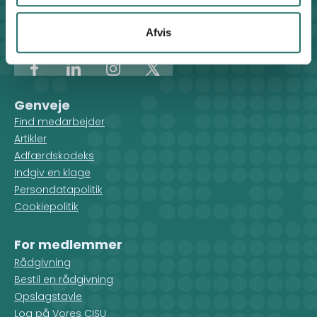
Klosterport 4x, 8000 Aarhus
Kontakt sekretariatet på hverdage kl. 10-14 på:
Afvis
8612 0342
cisu@cisu.dk
Facebook
LinkedIn
Instagram
X
Genveje
Find medarbejder
Artikler
Adfærdskodeks
Indgiv en klage
Persondatapolitik
Cookiepolitik
For medlemmer
Rådgivning
Bestil en rådgivning
Opslagstavle
Log på Vores CISU