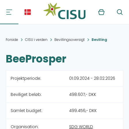
Kurv
Søg
Forside
CISU i verden
Bevillingsoversigt
Bevilling
BeeProsper
Projektperiode:
01.09.2024 - 28.02.2026
Beviliget beløb:
498.607,- DKK
Samlet budget:
499.456,- DKK
Organisation:
SDG WORLD