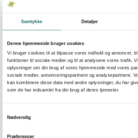
grundkurset og ved den efterfølgende aktivitet fra det
oprettede center.
Samtykke
Detaljer
Resume
Indsatsen skal skabe en uddannelsesmulighed for
kirgisiske socialarbejdere, der er uden uddannelse/kun
Denne hjemmeside bruger cookies
har kort uddannelse. Det udviklede kursus med en
Vi bruger cookies til at tilpasse vores indhold og annoncer, til
training of trainer (ToT) skal afprøves i Chui-regionen, og
funktioner til sociale medier og til at analysere vores trafik. 
efter projektets afslutning rulles ud til landets andre
oplysninger om din brug af vores hjemmeside med vores part
regioner. Udrulningen og den fortsatte faglige
opkvalificering forankres i et permanent uddannelses-
sociale medier, annonceringspartnere og analysepartnere. V
og videnscenter. Partnerskabet mellem Dansk
kan kombinere disse data med andre oplysninger, du har give
Socialrådgiverforening og ASWKR, den kirgisiske
som de har indsamlet fra din brug af deres tjenester.
socialarbejderforening tillægges stor betydning for
muligheden for at organisere socialarbejderne og
kvalificere dem fagligt og fagpolitisk. Projektet
Samtykkevalg
Nødvendig
gennemføres i samarbejde med Bishkek Humanities
University, der sammen med ASWKR vil stå for den
fortsatte drift af uddannelsescentret. Der er tilsagn fra
Præferencer