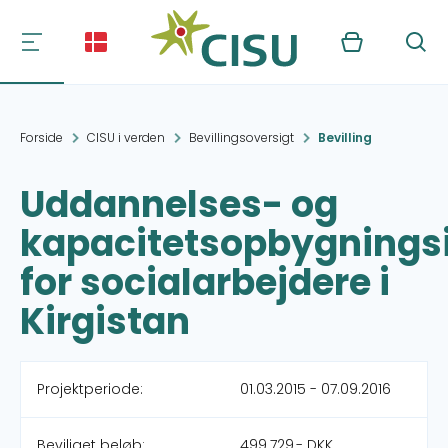
Kurv
Søg
Forside
CISU i verden
Bevillingsoversigt
Bevilling
Uddannelses- og
kapacitetsopbygnings
for socialarbejdere i
Kirgistan
Projektperiode:
01.03.2015 - 07.09.2016
Beviliget beløb:
499.729,- DKK