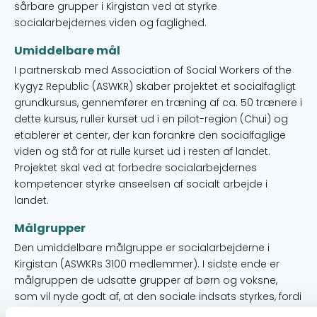
sårbare grupper i Kirgistan ved at styrke
socialarbejdernes viden og faglighed.
Umiddelbare mål
I partnerskab med Association of Social Workers of the
Kygyz Republic (ASWKR) skaber projektet et socialfagligt
grundkursus, gennemfører en træning af ca. 50 trænere i
dette kursus, ruller kurset ud i en pilot-region (Chui) og
etablerer et center, der kan forankre den socialfaglige
viden og stå for at rulle kurset ud i resten af landet.
Projektet skal ved at forbedre socialarbejdernes
kompetencer styrke anseelsen af socialt arbejde i
landet.
Målgrupper
Den umiddelbare målgruppe er socialarbejderne i
Kirgistan (ASWKRs 3100 medlemmer). I sidste ende er
målgruppen de udsatte grupper af børn og voksne,
som vil nyde godt af, at den sociale indsats styrkes, fordi
socialarbejdernes viden og færdigheder øges gennem