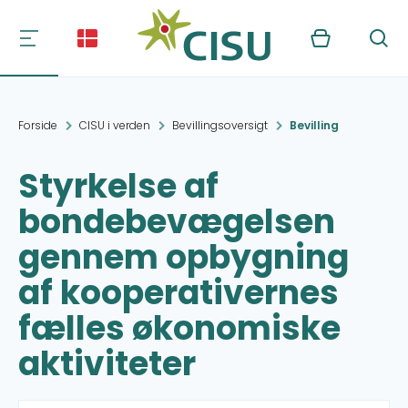
Kurv
Søg
Forside
CISU i verden
Bevillingsoversigt
Bevilling
Styrkelse af
bondebevægelsen
gennem opbygning
af kooperativernes
fælles økonomiske
aktiviteter