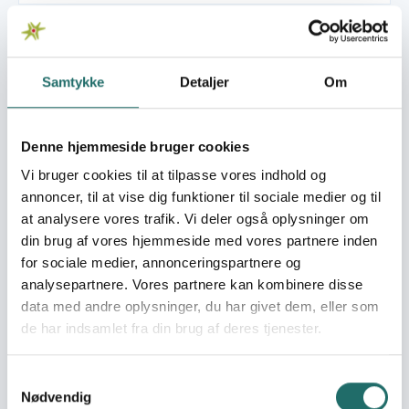
Overordnede mål
Fattige bønder i fjerntliggende egne af Nicaragua får
adgang til at udvikle det økonomiske potentiale i deres
Samtykke
Detaljer
Om
landbrug gennem en stærk organisering, som kan
skabe adgang til markedet og sikre at deres problemer
bliver en del af den nationale dagsorden.
Denne hjemmeside bruger cookies
Vi bruger cookies til at tilpasse vores indhold og
Umiddelbare mål
annoncer, til at vise dig funktioner til sociale medier og til
Mål 1: 12 kooperativer besidder basale kundskaber, som
at analysere vores trafik. Vi deler også oplysninger om
er nødvendige for at styrke eksisterende økonomiske
din brug af vores hjemmeside med vores partnere inden
aktiviteter og opstarte nye. Mål 2: ATC Jinotegas ledelse
for sociale medier, annonceringspartnere og
besidder kompetencer, som gør den i stand til at
analysepartnere. Vores partnere kan kombinere disse
rådgive og koordinere medlemskooperativer indenfor
data med andre oplysninger, du har givet dem, eller som
regnskaber samt igangsættelse og udførelse af
økonomiske aktiviteter.
de har indsamlet fra din brug af deres tjenester.
Målgrupper
Samtykkevalg
Projektets primære målgruppe er 674
Nødvendig