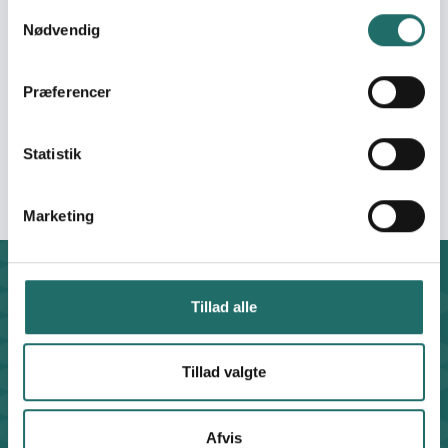
dialog om, hvordan uretfærdigheden opstår, når vi f.eks.
Samtykkevalg
køber en chokoladebar eller et par nye bukser, og det får
Nødvendig
konsekvenser for børn og unge i f.eks. Mexico og
Bangladesh, men også hvordan vores enkelte
Præferencer
handlinger hænger sammen med politiske og
økonomiske strukturer og ikke mindst om, hvordan vi i
fællesskab kan gøre noget for at ændre
Statistik
uretfærdigheden.
Marketing
Kontakt
Tillad alle
CISU - Civilsamfund i Udvikling
Klosterport 4x, 8000 Aarhus
Kontakt sekretariatet på hverdage kl. 10-14 på:
Tillad valgte
8612 0342
cisu@cisu.dk
Afvis
Facebook
LinkedIn
Instagram
X