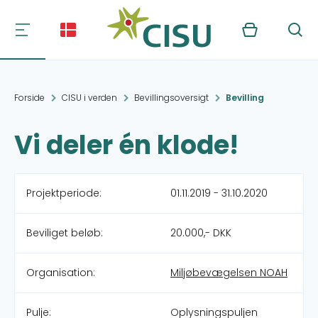
Kurv
Søg
Forside
CISU i verden
Bevillingsoversigt
Bevilling
Vi deler én klode!
Projektperiode:
01.11.2019 - 31.10.2020
Beviliget beløb:
20.000,- DKK
Organisation:
Miljøbevægelsen NOAH
Pulje:
Oplysningspuljen