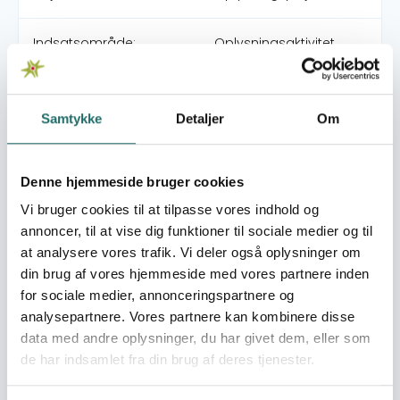
Indsatsområde:
Oplysningsaktivitet
World goals:
Mål 12: Ansvarligt
forbrug og produktion
Samtykke
Detaljer
Om
Indsatser foregår i:
Denmark
Denne hjemmeside bruger cookies
Vi bruger cookies til at tilpasse vores indhold og
Resume
annoncer, til at vise dig funktioner til sociale medier og til
Miljøorganisationen NOAH ønsker at bruge
at analysere vores trafik. Vi deler også oplysninger om
verdensmålene til at arbejde med danske skolebørns
din brug af vores hjemmeside med vores partnere inden
forståelse af forholdet mellem Det Globale Nord og Det
for sociale medier, annonceringspartnere og
Globale Syd. Børn og unge i Danmark ved godt, at der er
analysepartnere. Vores partnere kan kombinere disse
meget galt i verden, men det kan være svært helt at
data med andre oplysninger, du har givet dem, eller som
forstå og forholde sig til, når man er 10 eller 12 år.
de har indsamlet fra din brug af deres tjenester.
Gennem systematisk brug af spil, leg og eksperimenter
har vi nu mulighed for at få 500 børn fra mellemtrinnet i