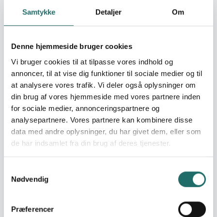
Samtykke
Detaljer
Om
Organisation:
ARD - Art Research
Dialoque
Denne hjemmeside bruger cookies
Vi bruger cookies til at tilpasse vores indhold og
Pulje:
Oplysningspuljen
annoncer, til at vise dig funktioner til sociale medier og til
at analysere vores trafik. Vi deler også oplysninger om
Indsatsområde:
Oplysningsaktivitet
din brug af vores hjemmeside med vores partnere inden
for sociale medier, annonceringspartnere og
Indsatser foregår i:
Denmark
analysepartnere. Vores partnere kan kombinere disse
data med andre oplysninger, du har givet dem, eller som
de har indsamlet fra din brug af deres tjenester.
Resume
En dokumentarfilm om projektet 'Rehabilitering af
Samtykkevalg
indsatte i fængslet Prison Civile d'Agadez. Interview med
Nødvendig
indsatte, fængselsdirektør og optagelser af den lokale
involveringsproces.
Præferencer