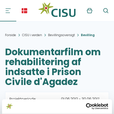
Kurv
Søg
Forside
CISU i verden
Bevillingsoversigt
Bevilling
Dokumentarfilm om
rehabilitering af
indsatte i Prison
Civile d'Agadez
Projektperiode:
01.06.2012 - 30.06.2017
Beviliget beløb:
10.000,- DKK