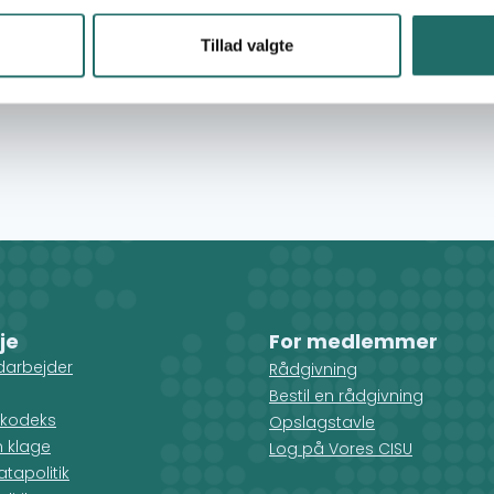
rf Bunkers producere en inspirerende kampagne til
ok, Facebook og Instagram. Derudover vil der blive
Tillad valgte
p og ved forskellige vandsportslokationer, hvor
, og hvor der vil blive fortalt historier om,
je
For medlemmer
darbejder
Rådgivning
Bestil en rådgivning
kodeks
Opslagstavle
n klage
Log på Vores CISU
tapolitik