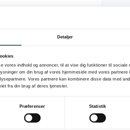
Dreamtown
Oplysningspuljen
Detaljer
Oplysningsaktivitet
ookies
Mål 3: Sundhed og trivsel
se vores indhold og annoncer, til at vise dig funktioner til sociale
Mål 8: Anstændige jobs og økonomisk vækst
oplysninger om din brug af vores hjemmeside med vores partnere i
Mål 11: Bæredygtige byer og lokalsamfund
ysepartnere. Vores partnere kan kombinere disse data med andr
Mål 17: Partnerskaber for handling
et fra din brug af deres tjenester.
Præferencer
Statistik
ere nye grupper og netværk af unge i Danmark i
jde. Indsatsen består af en
rk som vil blive produceret under en uges rejse
fkollektiv - Surf Bunkers. Oplysningskampagnen