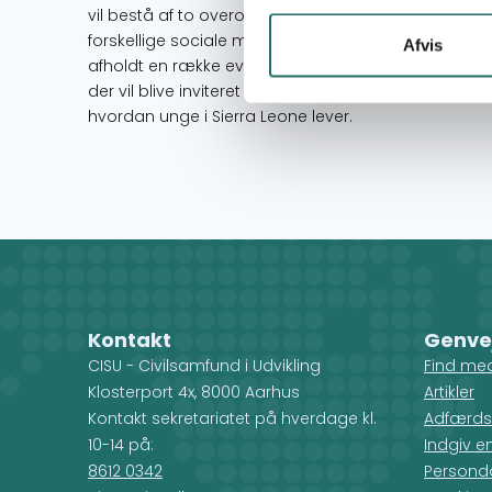
vil bestå af to overordnede aktiviteter. Dels vil Su
forskellige sociale medieplatforme, heriblandt TikT
Afvis
afholdt en række events i og omkring deres surfsho
der vil blive inviteret flere hundrede unge fra Danmark
hvordan unge i Sierra Leone lever.
Kontakt
Genve
CISU - Civilsamfund i Udvikling
Find me
Klosterport 4x, 8000 Aarhus
Artikler
Kontakt sekretariatet på hverdage kl.
Adfærds
10-14 på:
Indgiv e
8612 0342
Personda