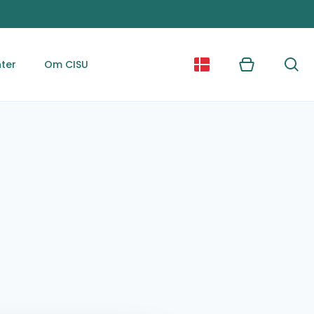
ter
Om CISU
Kurv
Søg