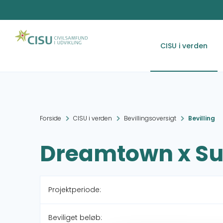
CISU i verden
Forside
CISU i verden
Bevillingsoversigt
Bevilling
Dreamtown x Su
Projektperiode:
Beviliget beløb: