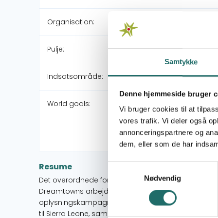
Organisation:
Pulje:
Samtykke
Indsatsområde:
Denne hjemmeside bruger c
World goals:
Vi bruger cookies til at tilpas
vores trafik. Vi deler også 
annonceringspartnere og anal
dem, eller som de har indsaml
Resume
Samtykkevalg
Nødvendig
Det overordnede formål med indsatsen er at engag
Dreamtowns arbejde og i global udviklingssamarbe
oplysningskampagne, der er målrettet unge i Danma
til Sierra Leone, sammen med det Københavnske sur