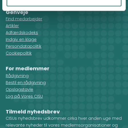
Facebook
LinkedIn
Instagram
X
Genveje
Find medarbejder
Artikler
Adfærdskodeks
Indgiv en klage
Persondatapolitik
Cookiepolitik
For medlemmer
Rådgivning
Bestil en rådgivning
Opslagstavle
Log på Vores CISU
Tilmeld nyhedsbrev
CISUs nyhedsbrev udkommer cirka hver anden uge med
relevante nyheder til vores medlemsorganisationer og