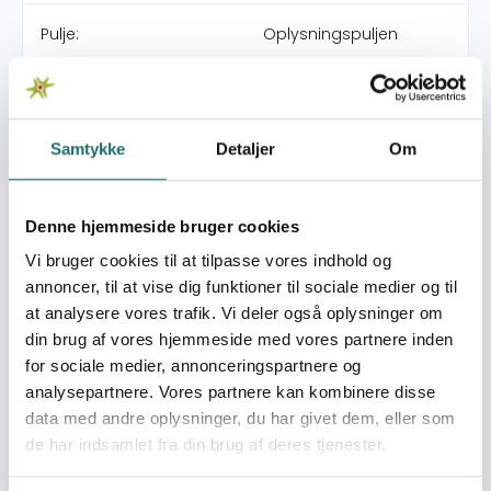
Pulje:
Oplysningspuljen
Indsatsområde:
Oplysningsaktivitet
Samtykke
Detaljer
Om
Indsatser foregår i:
Denmark
Resume
Denne hjemmeside bruger cookies
Verdensmålene stiller krav til et dansk globalt
Vi bruger cookies til at tilpasse vores indhold og
engagement, her er sundhed afgørende for social, og
annoncer, til at vise dig funktioner til sociale medier og til
økonomisk udvikling. Hvis målene skal gennemføres, er
at analysere vores trafik. Vi deler også oplysninger om
det nødvendigt med oplysning, som ikke kun sikrer fakta
din brug af vores hjemmeside med vores partnere inden
om målene, men også kommer bagom og viser det
for sociale medier, annonceringspartnere og
handler om mennesker i kød og blod. Fortællingen om
analysepartnere. Vores partnere kan kombinere disse
sygdom og sundhed blandt indianerne i Bolivia sætter
data med andre oplysninger, du har givet dem, eller som
fokus på en række udviklingsudfordringer indenfor
de har indsamlet fra din brug af deres tjenester.
sundhed. I samarbejde med vores partner Prodeco vil
Diálogos formidle historier og skabe forståelse for hvilke