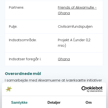
Partnere:
Friends of Akwamufie -
Ghana
Pulje:
Civilsamfundspuljen
Indsatsområde:
Projekt A (under 0,2
mio)
Indsatser foregår i:
Ghana
Overordnede mål
I samarbejde med Akwamuerne at iværksætte initiativer
der kan fremme den fælles vision om, at alle mennesker,
der bor i Akwamu, har ret til at leve et sundt og godt liv.
Umiddelbare mål
Samtykke
Detaljer
Om
• Udarbejdelse og underskrivelse af en