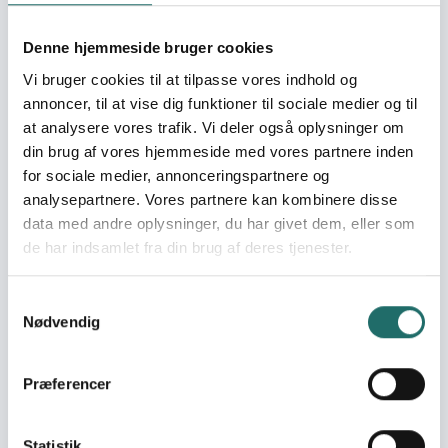
partnerskabsaftale. • Etablering af aktiviteter til udvikling
af børn fra de forlader pladsen på deres mors ryg til de
Denne hjemmeside bruger cookies
skal begynde i skole.
Vi bruger cookies til at tilpasse vores indhold og
annoncer, til at vise dig funktioner til sociale medier og til
Målgrupper
at analysere vores trafik. Vi deler også oplysninger om
I forbindelse med partnerskabsaftalen samarbejdes
din brug af vores hjemmeside med vores partnere inden
med forretningsudvalget for Friends of Akwamufie –
for sociale medier, annonceringspartnere og
Ghana (8-10 personer), den øverste leder af Akwamu
analysepartnere. Vores partnere kan kombinere disse
Traditional Area og hans stab (op til 15 personer) samt
data med andre oplysninger, du har givet dem, eller som
et antal nøglepersoner (5-10). Målgruppen består af 13
de har indsamlet fra din brug af deres tjenester.
kvinder og 20 mænd. Målgruppen for
førskoleaktiviteterne er børn i 3-4 års alderen, 45 og 60
børn, heraf ca. 20 i Akwamufie(12 piger og 8 drenge).
Samtykkevalg
Fordeling på drenge/piger forventes at være ca. 50/50
Nødvendig
procent
Resume
Præferencer
Partnerskabsaktiviteten søger at formalisere
samarbejdet mellem foreningen Akwamufies Venner og
Statistik