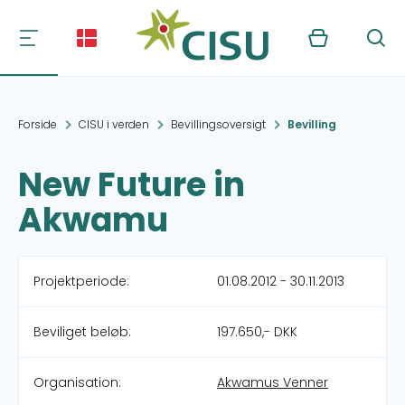
Kurv
Søg
Forside
CISU i verden
Bevillingsoversigt
Bevilling
New Future in
Akwamu
Projektperiode:
01.08.2012 - 30.11.2013
Beviliget beløb:
197.650,- DKK
Organisation:
Akwamus Venner