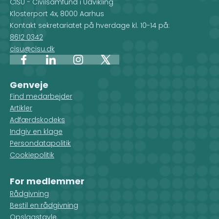
CISU - Civilsamfund i Udvikling
Klosterport 4x, 8000 Aarhus
Kontakt sekretariatet på hverdage kl. 10-14 på:
8612 0342
cisu@cisu.dk
Facebook
LinkedIn
Instagram
X
Genveje
Find medarbejder
Artikler
Adfærdskodeks
Indgiv en klage
Persondatapolitik
Cookiepolitik
For medlemmer
Rådgivning
Bestil en rådgivning
Opslagstavle