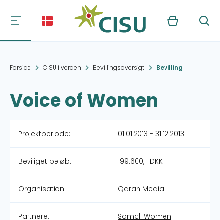
Kurv
Søg
Forside
CISU i verden
Bevillingsoversigt
Bevilling
Voice of Women
Projektperiode:
01.01.2013 - 31.12.2013
Beviliget beløb:
199.600,- DKK
Organisation:
Qaran Media
Partnere:
Somali Women