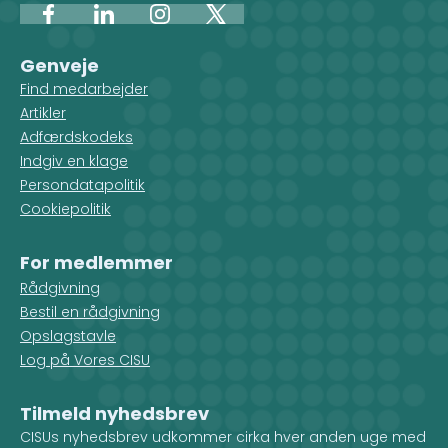
Facebook
LinkedIn
Instagram
X
Genveje
Find medarbejder
Artikler
Adfærdskodeks
Indgiv en klage
Persondatapolitik
Cookiepolitik
For medlemmer
Rådgivning
Bestil en rådgivning
Opslagstavle
Log på Vores CISU
Tilmeld nyhedsbrev
CISUs nyhedsbrev udkommer cirka hver anden uge med