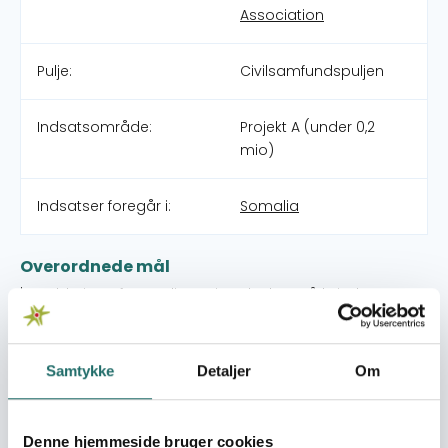
Association
Pulje:
Civilsamfundspuljen
Indsatsområde:
Projekt A (under 0,2
mio)
Indsatser foregår i:
Somalia
Overordnede mål
'- Etablering af en radiostation der kan nå kvinder over
hele Somalia og er produceret af kvinder fra SWA. -
Skabe et talerør for kvinder og styrke deres position I
samfundet.
Samtykke
Detaljer
Om
Umiddelbare mål
'- At træne 40 kvinder i radio journalisme igennem en
Denne hjemmeside bruger cookies