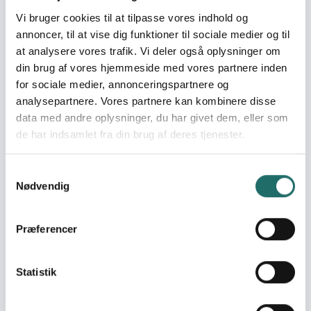
serie af intense workshops. Deltagerne i disse workshops
Vi bruger cookies til at tilpasse vores indhold og
vil arbejde i den nyetablerede radiostation igennem SWA
annoncer, til at vise dig funktioner til sociale medier og til
eller bruge deres nye færdigheder til at udtrykke sig I
andre medier.
at analysere vores trafik. Vi deler også oplysninger om
din brug af vores hjemmeside med vores partnere inden
Målgrupper
for sociale medier, annonceringspartnere og
Somaliske kvinder bosat i Somalia mellem 18-50 år. Det
analysepartnere. Vores partnere kan kombinere disse
er kvinder fra alle samfundslag med interesse for medier
data med andre oplysninger, du har givet dem, eller som
og mediekommunikation der kan deltage.
de har indsamlet fra din brug af deres tjenester.
Resume
Samtykkevalg
Projektet tager udgangspunkt i at opbygge en
Nødvendig
bæredygtig og omkostningslet radiokapacitet hos SWA,
så foreningens kvindelige medlemmer vi have mulighed
for at distribuere nyheder og temaprogrammer til
Præferencer
lokalbefolkningen via kortbølgesender. Projektet skal
samtidig uddanne kvinderne til borgerjournalister i
radioproduktion med undervisning journalistik, sikkerhed
Statistik
i arbejdet som journalist og radioproduktion. En række
seminarer om temaer som ytringsfrihed, kvinders