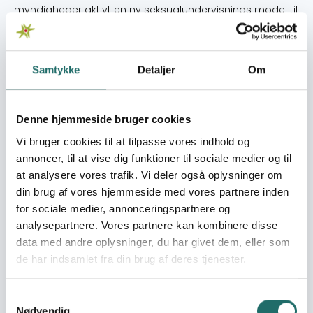
myndigheder aktivt en ny seksualundervisnings model til
brug i skolerne 2) Pr. 01.01.2016 anvender Ghana Health
Service og de to største civilsamfundsorganisationer på
området for seksuel og reproduktiv sundhed og
Samtykke
Detaljer
Om
rettigheder i den Nordlige Region en ny manual for
brugen af unge mennesker og mødre som peer
educators. 3) Pr. 01.01.2016 har en arbejdsgruppe i NNED
Denne hjemmeside bruger cookies
(Northern Network for Education and Development)
bestående af organisationer der arbejder med seksuel
Vi bruger cookies til at tilpasse vores indhold og
og reproduktiv sundhed og rettigheder ydet indflydelse
annoncer, til at vise dig funktioner til sociale medier og til
på det regionale Ghana Education Service og Ghana
at analysere vores trafik. Vi deler også oplysninger om
Health Service samt de folkevalgte politikere in den
din brug af vores hjemmeside med vores partnere inden
Nordlige Region.
for sociale medier, annonceringspartnere og
analysepartnere. Vores partnere kan kombinere disse
Målgrupper
data med andre oplysninger, du har givet dem, eller som
Projektet omhandler landsbyer og skoler i de to distrikter
de har indsamlet fra din brug af deres tjenester.
Karaga og Savelugu/Nanton. Den primære målgruppe
er som følger (andelen af M/K er angivet i parentes): -
ISEP skolelærere 10 (50/50) - ISEP landsby facilitatorer 8
Samtykkevalg
Nødvendig