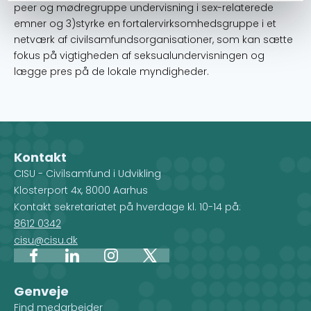
peer og mødregruppe undervisning i sex-relaterede
emner og 3)styrke en fortalervirksomhedsgruppe i et
netværk af civilsamfundsorganisationer, som kan sætte
fokus på vigtigheden af seksualundervisningen og
lægge pres på de lokale myndigheder.
Kontakt
CISU - Civilsamfund i Udvikling
Klosterport 4x, 8000 Aarhus
Kontakt sekretariatet på hverdage kl. 10-14 på:
8612 0342
cisu@cisu.dk
Facebook
LinkedIn
Instagram
X
Genveje
Find medarbejder