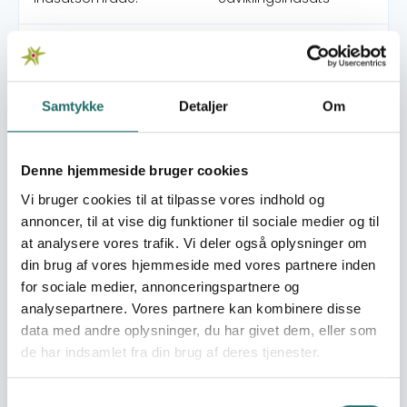
Indsatser foregår i:
Sierra Leone
Overordnede mål
Samtykke
Detaljer
Om
Improved living conditions and human rights among
marginalized boys and girls, and a stronger and more
coherent civil society in Sierra Leone
Denne hjemmeside bruger cookies
Vi bruger cookies til at tilpasse vores indhold og
Umiddelbare mål
annoncer, til at vise dig funktioner til sociale medier og til
There are 2 specific objectives in the project: 1. Girls in 10
at analysere vores trafik. Vi deler også oplysninger om
communities are organised and educated in human
din brug af vores hjemmeside med vores partnere inden
rights 2. Marginalized boys are included more effectively
for sociale medier, annonceringspartnere og
in society
analysepartnere. Vores partnere kan kombinere disse
Målgrupper
data med andre oplysninger, du har givet dem, eller som
de har indsamlet fra din brug af deres tjenester.
There are 4 target groups, 2 for each specific objective.
Concerning specific objective 1: Primary target group
consists of 100 girls from the age of 10-30 years, ten from
Samtykkevalg