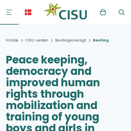
Kurv
Søg
Forside
CISU i verden
Bevillingsoversigt
Bevilling
Peace keeping,
democracy and
improved human
rights through
mobilization and
training of young
boys and girls in