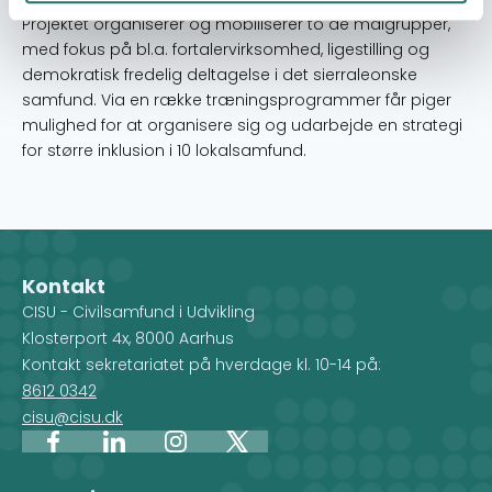
Projektet organiserer og mobiliserer to de målgrupper,
med fokus på bl.a. fortalervirksomhed, ligestilling og
demokratisk fredelig deltagelse i det sierraleonske
samfund. Via en række træningsprogrammer får piger
mulighed for at organisere sig og udarbejde en strategi
for større inklusion i 10 lokalsamfund.
Kontakt
CISU - Civilsamfund i Udvikling
Klosterport 4x, 8000 Aarhus
Kontakt sekretariatet på hverdage kl. 10-14 på:
8612 0342
cisu@cisu.dk
Facebook
LinkedIn
Instagram
X