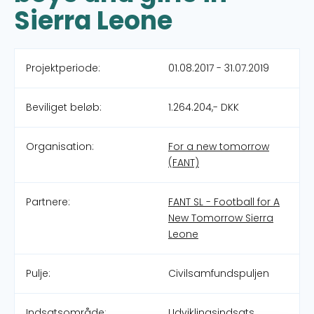
Sierra Leone
Projektperiode:
01.08.2017 - 31.07.2019
Beviliget beløb:
1.264.204,- DKK
Organisation:
For a new tomorrow
(FANT)
Partnere:
FANT SL - Football for A
New Tomorrow Sierra
Leone
Pulje:
Civilsamfundspuljen
Indsatsområde:
Udviklingsindsats