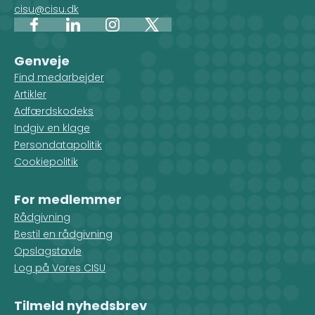
cisu@cisu.dk
Facebook
LinkedIn
Instagram
X
Genveje
Find medarbejder
Artikler
Adfærdskodeks
Indgiv en klage
Persondatapolitik
Cookiepolitik
For medlemmer
Rådgivning
Bestil en rådgivning
Opslagstavle
Log på Vores CISU
Tilmeld nyhedsbrev