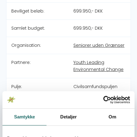
Beviliget beløb:
699.950,- DKK
Samlet budget:
699.950,- DKK
Organisation:
Seniorer uden Grænser
Partnere:
Youth Leading
Environmental Change
Pulje:
Civilsamfundspuljen
Indsatsområde:
Large Project
Samtykke
Detaljer
Om
World goals:
Mål 1: Afskaf fattigdom
Mål 7: Bæredygtig
energi