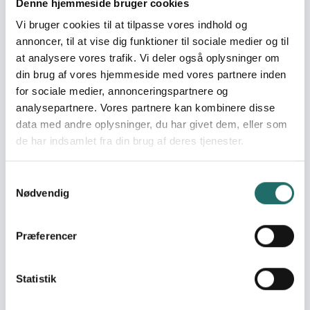
Denne hjemmeside bruger cookies
Mål 10: Mindre ulighed
Vi bruger cookies til at tilpasse vores indhold og
Mål 16: Fred,
annoncer, til at vise dig funktioner til sociale medier og til
retfærdighed og
stærke institutioner
at analysere vores trafik. Vi deler også oplysninger om
Mål 17: Partnerskaber for
din brug af vores hjemmeside med vores partnere inden
handling
for sociale medier, annonceringspartnere og
analysepartnere. Vores partnere kan kombinere disse
data med andre oplysninger, du har givet dem, eller som
Indsatser foregår i:
Uganda
de har indsamlet fra din brug af deres tjenester.
Resume
Samtykkevalg
The Green Jobs project aims to reduce youth
Nødvendig
unemployment and promote environmental
sustainability in Soroti, Uganda, by equipping out-of-
Præferencer
school and unemployed youth with practical skills in
green technologies and livelihoods. Through the
formation of five Community-Based Environmental
Statistik
Clubs (CBECs), youth will receive hands-on training in
areas such as biogas production, briquette making,