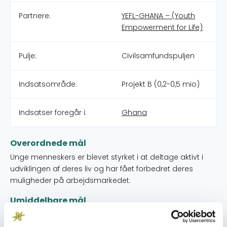
Partnere:
YEFL-GHANA – (Youth
Empowerment for Life)
Pulje:
Civilsamfundspuljen
Indsatsområde:
Projekt B (0,2-0,5 mio)
Indsatser foregår i:
Ghana
Overordnede mål
Unge menneskers er blevet styrket i at deltage aktivt i
udviklingen af deres liv og har fået forbedret deres
muligheder på arbejdsmarkedet.
Umiddelbare mål
'- Unge har adgang til information om uddannelse,
erhvervsmuligheder, træning og økonomisk støtte. -