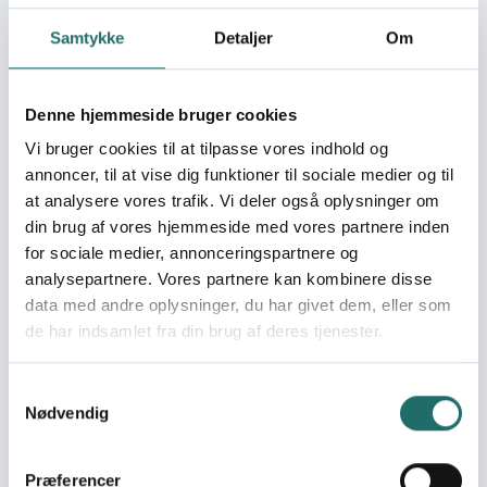
Unge styrker hinandens tillid og kapacitet til at søge
Samtykke
Detaljer
Om
arbejde. - Unge har delt viden og erfaring om
ungdomsbeskæftigelse og andre ungdomsrelaterede
udfordringer med hinanden og andre involverede.
Denne hjemmeside bruger cookies
Målgrupper
Vi bruger cookies til at tilpasse vores indhold og
Den primære målgruppe er unge i Nothern Region,
annoncer, til at vise dig funktioner til sociale medier og til
herunder specifikt 50 frivillige som arbejder direkte med
at analysere vores trafik. Vi deler også oplysninger om
ungdomsprojektet, 40 deltagere i kurserne, 120 unge
din brug af vores hjemmeside med vores partnere inden
modtagere af mini-lån, 150 deltagere i Ungdomsforum
for sociale medier, annonceringspartnere og
2009, 500 deltagere i mini-fora, 500 modtagere af
analysepartnere. Vores partnere kan kombinere disse
rådgivning , samt 100 unge kvindelige deltagere i
data med andre oplysninger, du har givet dem, eller som
arbejdsgrupper. Projektet tilstræber lige repræsentation
de har indsamlet fra din brug af deres tjenester.
af unge kvinder og mænd, samt deltagelse af unge fra
fattige lokalområder. Mere bredt henvender projektet sig
Samtykkevalg
også til lokale myndigheder, beslutningstagere, Ngo’er,
Nødvendig
mikro-finans institutioner, arbejdsgivere og den
almindelige offentlighed.
Præferencer