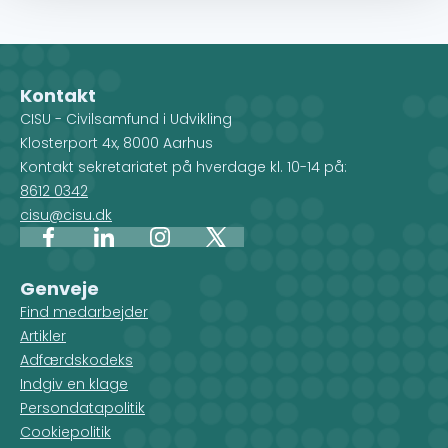
Kontakt
CISU - Civilsamfund i Udvikling
Klosterport 4x, 8000 Aarhus
Kontakt sekretariatet på hverdage kl. 10-14 på:
8612 0342
cisu@cisu.dk
Facebook
LinkedIn
Instagram
X
Genveje
Find medarbejder
Artikler
Adfærdskodeks
Indgiv en klage
Persondatapolitik
Cookiepolitik