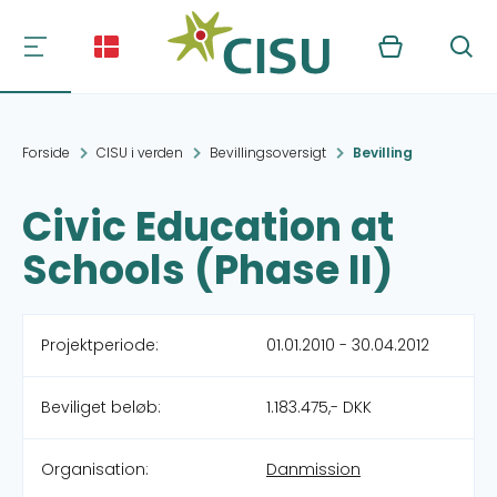
Kurv
Søg
Forside
CISU i verden
Bevillingsoversigt
Bevilling
Civic Education at
Schools (Phase II)
Projektperiode:
01.01.2010 - 30.04.2012
Beviliget beløb:
1.183.475,- DKK
Organisation:
Danmission