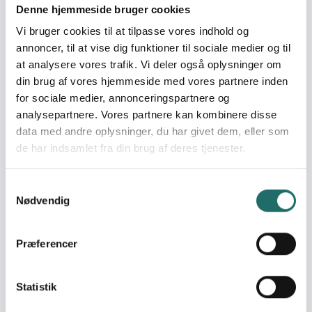
Denne hjemmeside bruger cookies
rettigheder hos lærere,elever og CBOs Projektmål 2:Vise
elever mulighed for demokratisk indflydelse på eget liv
Vi bruger cookies til at tilpasse vores indhold og
og lokalsamfund Projektmål 3: Advokere for spredning af
annoncer, til at vise dig funktioner til sociale medier og til
medborgerskabskonceptet
at analysere vores trafik. Vi deler også oplysninger om
din brug af vores hjemmeside med vores partnere inden
Målgrupper
for sociale medier, annonceringspartnere og
Primær: 900 Elever, 60 lærere, 600 forældre, 50 religiøse
analysepartnere. Vores partnere kan kombinere disse
ledere og 30 mediefolk (min. 40 % kvinder). Sekundær: 15
data med andre oplysninger, du har givet dem, eller som
NGOer/CBOer/ungdomsorganisationer og
de har indsamlet fra din brug af deres tjenester.
Undervisningsministeriet
Resume
Samtykkevalg
Nødvendig
I Egypten er skolesystemet præget af få ressourcer, en
stærkt voksende befolkning under 18 år og en autoritær
tradition. Dertil kommer, at islamistiske bevægelser de
Præferencer
senere år i stigende grad søger indflydelse på
skolemiljøerne og dermed de kommende generationer.
Projektets formål et at udvikle en metode, der kan styrke
Statistik
elevernes forståelse af medborgerskab og rettigheder,