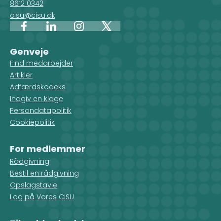
8612 0342
cisu@cisu.dk
Facebook
LinkedIn
Instagram
X
Genveje
Find medarbejder
Artikler
Adfærdskodeks
Indgiv en klage
Persondatapolitik
Cookiepolitik
For medlemmer
Rådgivning
Bestil en rådgivning
Opslagstavle
Log på Vores CISU