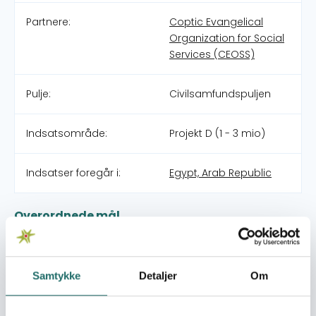
Partnere:
Coptic Evangelical
Organization for Social
Services (CEOSS)
Pulje:
Civilsamfundspuljen
Indsatsområde:
Projekt D (1 - 3 mio)
Indsatser foregår i:
Egypt, Arab Republic
Overordnede mål
At bidrage til udviklingen af demokrati og civilsamfundet
i Egypten via en metodeudvikling af undervisning i
rettigheder og medborgerskab indenfor skolesystemet.
Samtykke
Detaljer
Om
Umiddelbare mål
Projektmål 1:Styrke forståelsen af medborgerskab og