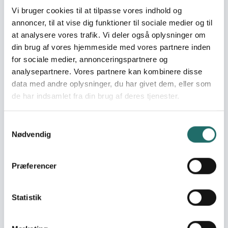
World goals:
Mål 1: Afskaf fattigdom
Vi bruger cookies til at tilpasse vores indhold og
Mål 8: Anstændige jobs
annoncer, til at vise dig funktioner til sociale medier og til
og økonomisk vækst
at analysere vores trafik. Vi deler også oplysninger om
Mål 10: Mindre ulighed
din brug af vores hjemmeside med vores partnere inden
Mål 11: Bæredygtige
for sociale medier, annonceringspartnere og
byer og lokalsamfund
analysepartnere. Vores partnere kan kombinere disse
Mål 17: Partnerskaber for
data med andre oplysninger, du har givet dem, eller som
handling
de har indsamlet fra din brug af deres tjenester.
Indsatser foregår i:
Ghana
Samtykkevalg
Nødvendig
Resume
This intervention aims at expanding InspiNest’s
Præferencer
entrepreneurial-hub-model to a new target group of
high schools (SHS) in the Sunyani area, and
strengthening the training framework by adding a focus
Statistik
on the usage of ICT tools to foster the entrepreneurship
journey of the trained youth. The design of this