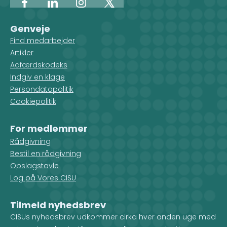
Facebook
LinkedIn
Instagram
X
Genveje
Find medarbejder
Artikler
Adfærdskodeks
Indgiv en klage
Persondatapolitik
Cookiepolitik
For medlemmer
Rådgivning
Bestil en rådgivning
Opslagstavle
Log på Vores CISU
Tilmeld nyhedsbrev
CISUs nyhedsbrev udkommer cirka hver anden uge med