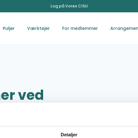
Log på Vores CISU
Puljer
Værktøjer
For medlemmer
Arrangemen
er ved
angementer
01.06.2010 - 31.12.2010
Detaljer