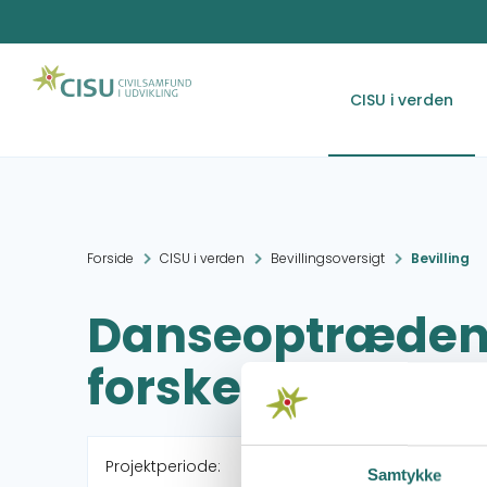
CISU i verden
Forside
CISU i verden
Bevillingsoversigt
Bevilling
Danseoptræden
forskellige arr
Projektperiode:
Samtykke