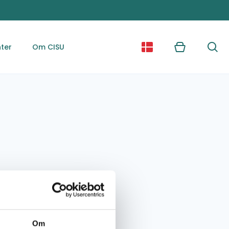
ter
Om CISU
Kurv
Søg
Om