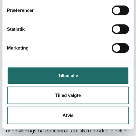
Primær målgruppe. Projektmedarbejder i DK ,Indien og
Præferencer
Vietnam. Sekundær målgruppe. Projektdeltagere i de
pågældende lande i form at ny viden tilført projekterne.
Statistik
Resume
Der søges om midler til at bringe projektmedarbejdere
fra VBA og PHCC sammen med en gruppe danske
Marketing
biavlere til Verdenskongressen i Biavl i Irland. Derefter
skal de vietnamesiske og indiske partnere til Danmark
for at præsentere de igangværende udviklingsprojekter
for danske biavlere og medvirke ved seminarer for
Tillad alle
danske NGOer, samt lære om organisation,
undervisning, rådgivning og praktisk biavl i Danmark. De
Tillad valgte
fælles aktiviteter vil give kontakter på det helt personlige
plan. De bliver til dels indkvarteres privat under opholdet
i Danmark. Der vil ved et samarbejde mellem de to
Afvis
projektgrupper kunne opnås synergieffekter. Der vil
kunne udveksles værdifulde erfaringer om
undervisningsmetoder samt tekniske metoder i biavlen.