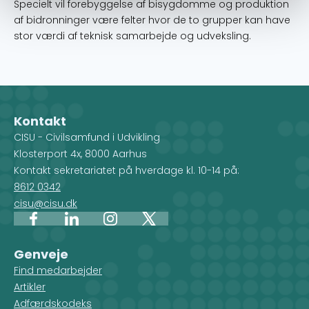
Specielt vil forebyggelse af bisygdomme og produktion
af bidronninger være felter hvor de to grupper kan have
stor værdi af teknisk samarbejde og udveksling.
Kontakt
CISU - Civilsamfund i Udvikling
Klosterport 4x, 8000 Aarhus
Kontakt sekretariatet på hverdage kl. 10-14 på:
8612 0342
cisu@cisu.dk
Facebook
LinkedIn
Instagram
X
Genveje
Find medarbejder
Artikler
Adfærdskodeks