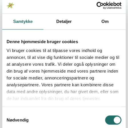
Indsatser foregår i:
India
Vietnam
Samtykke
Detaljer
Om
Overordnede mål
Denne hjemmeside bruger cookies
Skabe direkte erfaringsudveksling mellem lignende
projekter i Vietnam og Indien. Etablere og udbygge
Vi bruger cookies til at tilpasse vores indhold og
personlige kontakter mellem projektmedarbejder i
annoncer, til at vise dig funktioner til sociale medier og til
Danmark, Indien og Vietnam.
at analysere vores trafik. Vi deler også oplysninger om
din brug af vores hjemmeside med vores partnere inden
Umiddelbare mål
for sociale medier, annonceringspartnere og
Direkte udveksling af erfaringer mellem projekter med
analysepartnere. Vores partnere kan kombinere disse
næsten samme målsætning. Udvikling af biavl hos
data med andre oplysninger, du har givet dem, eller som
etniske minoriteter i bjergegne i Indien og Vietnam.
de har indsamlet fra din brug af deres tjenester.
Deltagelse i APIMONDIA kongressen i Irland Workshop i
Danmark Besøg hos danske biavlere og lokale
biavlsorganisationer
Samtykkevalg
Nødvendig
Målgrupper