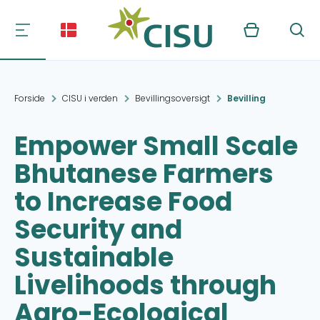
Kurv
Søg
Forside
CISU i verden
Bevillingsoversigt
Bevilling
Empower Small Scale
Bhutanese Farmers
to Increase Food
Security and
Sustainable
Livelihoods through
Agro-Ecological