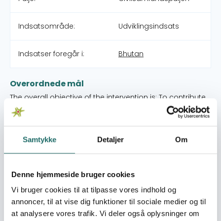
Indsatsområde:
Udviklingsindsats
Indsatser foregår i:
Bhutan
Overordnede mål
The overall objective of the intervention is: To contribute
towards Bhutan’s vision of going 100% organic by
fostering environmentally, socially and economically
sound, resilient and sustainable livelihood strategies by
Samtykke
Detaljer
Om
integrating the principles of agro-ecological farming
and ecosystem management among small scale
Bhutanese farmers.
Denne hjemmeside bruger cookies
Umiddelbare mål
Vi bruger cookies til at tilpasse vores indhold og
Obj. 1) Develop a participatory organic agro-ecological
annoncer, til at vise dig funktioner til sociale medier og til
extension method for the empowerment, cooperation
at analysere vores trafik. Vi deler også oplysninger om