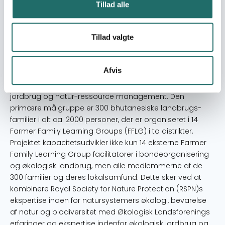
Tillad alle
Resume
Projektet har til formål at udvikle en deltagerorienteret
Tillad valgte
økologisk landbrugsrådgivnings-metode, der kan støtte
Bhutans nationale mål i processen frem mod at blive
100% økologisk; sikrer fødevaresikkerhed blandt
Afvis
målgruppen og forberede udviklingen af lokale
bæredygtige klimastrategier ved at integrere økologisk
jordbrug og natur-ressource management. Den
primære målgruppe er 300 bhutanesiske landbrugs-
familier i alt ca. 2000 personer, der er organiseret i 14
Farmer Family Learning Groups (FFLG) i to distrikter.
Projektet kapacitetsudvikler ikke kun 14 eksterne Farmer
Family Learning Group facilitatorer i bondeorganisering
og økologisk landbrug, men alle medlemmerne af de
300 familier og deres lokalsamfund. Dette sker ved at
kombinere Royal Society for Nature Protection (RSPN)s
ekspertise inden for natursystemers økologi, bevarelse
af natur og biodiversitet med Økologisk Landsforenings
erfaringer og ekspertise indenfor økologisk jordbrug og