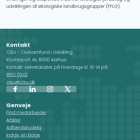
udviklingen af økologiske landbrugsgrupper (FFLG).
Kontakt
CISU - Civilsamfund i Udvikling
Klosterport 4x, 8000 Aarhus
Kontakt sekretariatet på hverdage kl. 10-14 på:
8612 0342
cisu@cisu.dk
Facebook
LinkedIn
Instagram
X
Genveje
Find medarbejder
Artikler
Adfærdskodeks
Indgiv en klage