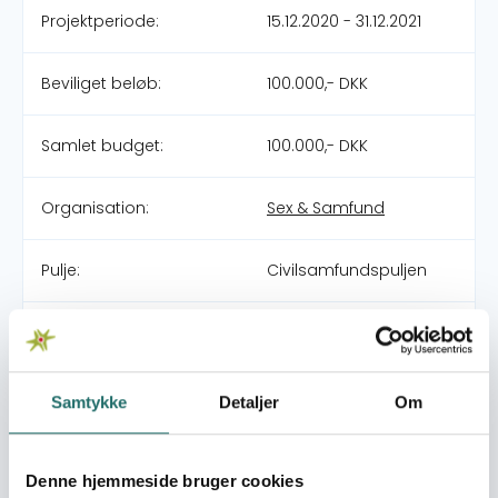
Projektperiode:
15.12.2020 - 31.12.2021
Beviliget beløb:
100.000,- DKK
Samlet budget:
100.000,- DKK
Organisation:
Sex & Samfund
Pulje:
Civilsamfundspuljen
Indsatsområde:
Indsats for Folkeligt
Engagement (under
100.000 kr.)
Samtykke
Detaljer
Om
World goals:
Mål 3: Sundhed og
trivsel
Denne hjemmeside bruger cookies
Mål 5: Ligestilling