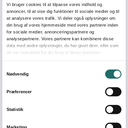
Vi bruger cookies til at tilpasse vores indhold og
mellem kønnene
annoncer, til at vise dig funktioner til sociale medier og til
Mål 17: Partnerskaber for
at analysere vores trafik. Vi deler også oplysninger om
handling
din brug af vores hjemmeside med vores partnere inden
for sociale medier, annonceringspartnere og
Indsatser foregår i:
Ghana
analysepartnere. Vores partnere kan kombinere disse
Uganda
data med andre oplysninger, du har givet dem, eller som
de har indsamlet fra din brug af deres tjenester.
Resume
While a global backlash against Sexual and
Samtykkevalg
Reproductive Health and Rights (SRHR) is increasing, the
Nødvendig
Danish Family Planning Association (DFPA) is observing a
growing interest among young people in Denmark to
Præferencer
contribute to end SRHR injustices at an international level.
We want to tap into this momentum and further inspire
and amplify this popular support to SRHR in the Danish
Statistik
development cooperation. We will offer the youth in
Denmark an opportunity to advocate for global SRHR by:
1. Establishing and enabling a “Youth Network for Global
Marketing