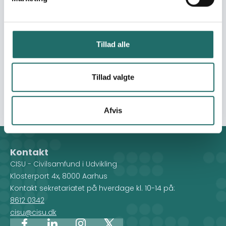
SRHR”, consisting of 10 youth volunteer activists in
Denmark, to develop and lead advocacy activities
encouraging young people in Denmark to contribute to
or endorse activities addressing Global SRHR challenges
Tillad alle
and solutions. 2. Reaching and committing 200 young
people in Denmark to contribute to or endorse
Tillad valgte
international SRHR activities of DFPA and our partners in
the Global South through peer-led solidarity actions.
Afvis
Kontakt
CISU - Civilsamfund i Udvikling
Klosterport 4x, 8000 Aarhus
Kontakt sekretariatet på hverdage kl. 10-14 på:
8612 0342
cisu@cisu.dk