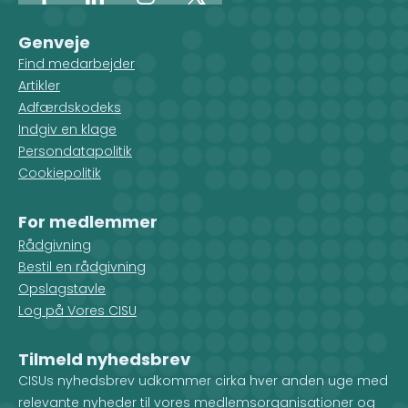
Facebook
LinkedIn
Instagram
X
Genveje
Find medarbejder
Artikler
Adfærdskodeks
Indgiv en klage
Persondatapolitik
Cookiepolitik
For medlemmer
Rådgivning
Bestil en rådgivning
Opslagstavle
Log på Vores CISU
Tilmeld nyhedsbrev
CISUs nyhedsbrev udkommer cirka hver anden uge med
relevante nyheder til vores medlemsorganisationer og