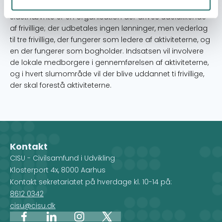
og organisationen Hope in Life, Nakuru, Kenya.
Sidstnævnte er en organisation der drives udelukkende
af frivillige; der udbetales ingen lønninger, men vederlag
til tre frivillige, der fungerer som ledere af aktiviteterne, og
en der fungerer som bogholder. Indsatsen vil involvere
de lokale medborgere i gennemførelsen af aktiviteterne,
og i hvert slumområde vil der blive uddannet ti frivillige,
der skal forestå aktiviteterne.
Kontakt
CISU - Civilsamfund i Udvikling
Klosterport 4x, 8000 Aarhus
Kontakt sekretariatet på hverdage kl. 10-14 på:
8612 0342
cisu@cisu.dk
Facebook
LinkedIn
Instagram
X