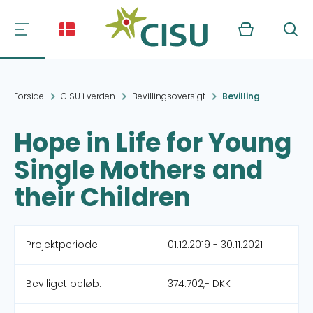
Kurv
Søg
Forside
CISU i verden
Bevillingsoversigt
Bevilling
Hope in Life for Young
Single Mothers and
their Children
Projektperiode:
01.12.2019 - 30.11.2021
Beviliget beløb:
374.702,- DKK