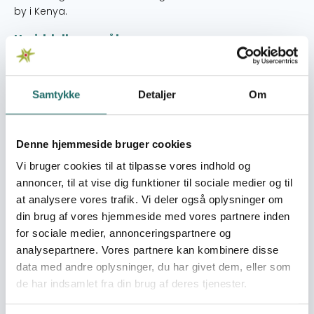
by i Kenya.
Umiddelbare mål
1) I 2021 vil 65 enlige mødre være styrket og deres
livsbetingelser forbedret, og deres børns sociale og
personlige trivsel forbedret. 2) I 2021 vil 20 frivillige være
Samtykke
Detaljer
Om
oplært i den psykosociale metode, organiseret i grupper
og udføre psykosociale aktiviteter. 3) I 2021 vil Hope in Life
have organisatorisk og menneskelig kapacitet til at
Denne hjemmeside bruger cookies
udvikle, administrere og implementere psykosociale
Vi bruger cookies til at tilpasse vores indhold og
aktiviteter for unge, enlige mødre og sårbare børn.
annoncer, til at vise dig funktioner til sociale medier og til
Målgrupper
at analysere vores trafik. Vi deler også oplysninger om
din brug af vores hjemmeside med vores partnere inden
PRIMÆRE 1) 65 unge enlige mødre vil deltage i indsatsens
aktiviteter. 40 bor i Nakuru Øst distriktet og 25 i Nakuru
for sociale medier, annonceringspartnere og
Vest distriktet. 2) 107 børn af de enlige unge mødre (76 er
analysepartnere. Vores partnere kan kombinere disse
0-3 år, 17 er 4-7 år og 14 er 8-12 år) 3) 20 Hope in Life
data med andre oplysninger, du har givet dem, eller som
frivillige på 14-24 år (6 mænd og 14 kvinder). SEKUNDÆRE 1.
de har indsamlet fra din brug af deres tjenester.
Lokale politiafdelinger, hvor 20 politi ansatte bliver trænet