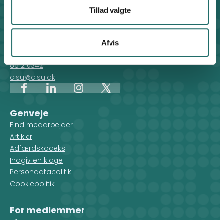
Tillad valgte
Kontakt
CISU - Civilsamfund i Udvikling
Klosterport 4x, 8000 Aarhus
Afvis
Kontakt sekretariatet på hverdage kl. 10-14 på:
8612 0342
cisu@cisu.dk
Facebook
LinkedIn
Instagram
X
Genveje
Find medarbejder
Artikler
Adfærdskodeks
Indgiv en klage
Persondatapolitik
Cookiepolitik
For medlemmer