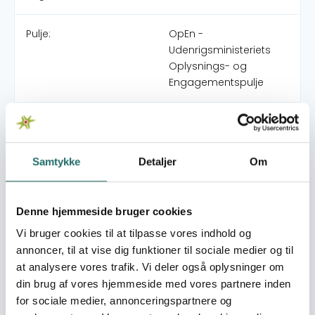
Pulje:
OpEn -
Udenrigsministeriets
Oplysnings- og
Engagementspulje
Indsatsområde:
Formidlingslegat
World goals:
Mål 3: Sundhed og
Samtykke
Detaljer
Om
trivsel
Mål 5: Ligestilling
mellem kønnene
Denne hjemmeside bruger cookies
Mål 7: Bæredygtig
Vi bruger cookies til at tilpasse vores indhold og
energi
annoncer, til at vise dig funktioner til sociale medier og til
Mål 10: Mindre ulighed
at analysere vores trafik. Vi deler også oplysninger om
din brug af vores hjemmeside med vores partnere inden
Indsatser foregår i:
Rwanda
for sociale medier, annonceringspartnere og