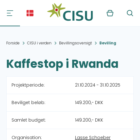
Kurv
Søg
Forside
CISU i verden
Bevillingsoversigt
Bevilling
Kaffestop i Rwanda
Projektperiode:
21.10.2024 - 31.10.2025
Beviliget beløb:
149.200,- DKK
Samlet budget:
149.200,- DKK
Organisation:
Lasse Schoeber