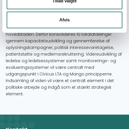
kampen mod NCDs. Kapaciteten vil blive udviklet i en
Tillad valgte
aktions læringsproces, hvor TANCDA arbejder for politisk
handling fra regeringen igennem lobby aktiviteter og
Afvis
oplysning i befolkningen. Det er centralt for projektet, at
TANCDA når ud til de fattigste i byer fjernt fra
hovedstaden. Derfor konsolideres 10 lokalafdelinger
igennem kapacitetsudvikling og gennemførelse af
oplysningskampagner, politisk interessevaretagelse,
patientstøtte og medlemsrekruttering. Videreudvikling af
ledelse og ledelsessystemer samt monitorerings- og
evalueringssystemer vil være centralt med
udgangspunkt i Civicus LTA og Mango principperne.
Indsamling af viden vil være et centralt element i det
politiske arbejde og indgå som et stærkt strategisk
element.