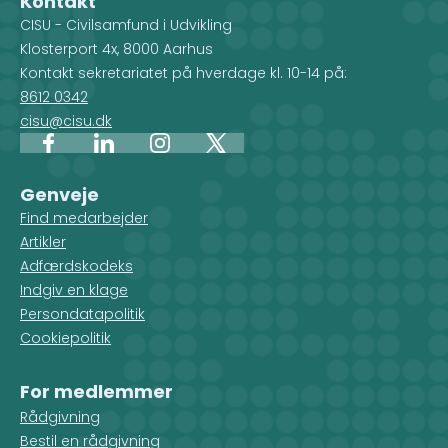
Kontakt
CISU - Civilsamfund i Udvikling
Klosterport 4x, 8000 Aarhus
Kontakt sekretariatet på hverdage kl. 10-14 på:
8612 0342
cisu@cisu.dk
Facebook
LinkedIn
Instagram
X
Genveje
Find medarbejder
Artikler
Adfærdskodeks
Indgiv en klage
Persondatapolitik
Cookiepolitik
For medlemmer
Rådgivning
Bestil en rådgivning