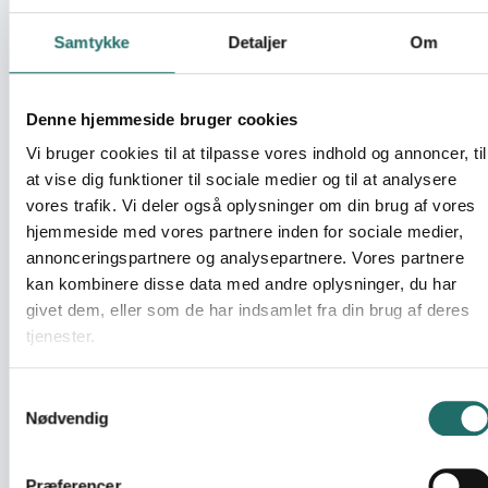
Umiddelbare mål
Samtykke
Detaljer
Om
1. at øge kapaciteten hos 6-7 lokale partnere til at
inkorporere udvikling af småvirksomheder i deres
arbejde, hvoraf nogle kan fungere som modeller til at
Denne hjemmeside bruger cookies
drive udviklingen frem. 2. at etablere og drive et simpelt
Vi bruger cookies til at tilpasse vores indhold og annoncer, til
laboratorium, der kan støtte eksperimenterende arbejde
at vise dig funktioner til sociale medier og til at analysere
med fødevarer. 3. at støtte udvikling af andre produkter
vores trafik. Vi deler også oplysninger om din brug af vores
(fx håndværk og møbler)
hjemmeside med vores partnere inden for sociale medier,
Målgrupper
annonceringspartnere og analysepartnere. Vores partnere
Primær målgruppe: partnergruppen, 10-15 personer.
kan kombinere disse data med andre oplysninger, du har
Sekundær målgruppe: lokalgrupper og
givet dem, eller som de har indsamlet fra din brug af deres
solidaritetsgrupper i landsbyerne, ca. 3.000 mennesker,
tjenester.
heraf 65-70 % kvinder.
Samtykkevalg
Resume
Nødvendig
Indsatsen vil gennem kapacitetsopbygning styrke lokale
partnere i seks provinser i Cambodia, som arbejder med
udvikling af småvirksomheder. Udviklingen af små, lokale
Præferencer