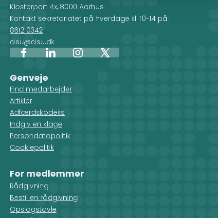
Klosterport 4x, 8000 Aarhus
Kontakt sekretariatet på hverdage kl. 10-14 på:
8612 0342
cisu@cisu.dk
Facebook
LinkedIn
Instagram
X
Genveje
Find medarbejder
Artikler
Adfærdskodeks
Indgiv en klage
Persondatapolitik
Cookiepolitik
For medlemmer
Rådgivning
Bestil en rådgivning
Opslagstavle