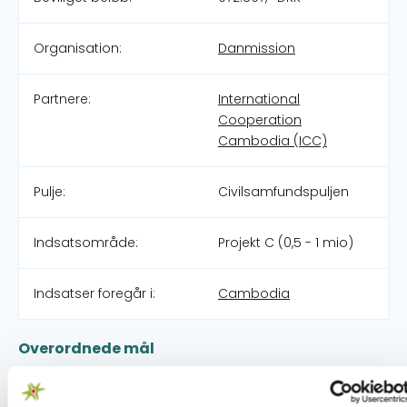
Organisation:
Danmission
Partnere:
International
Cooperation
Cambodia (ICC)
Pulje:
Civilsamfundspuljen
Indsatsområde:
Projekt C (0,5 - 1 mio)
Indsatser foregår i:
Cambodia
Overordnede mål
Fattigdomsbekæmpelse gennem udvikling af
småvirksomheder i seks provinser i Cambodia.