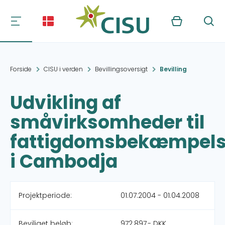
Kurv
Søg
Forside
CISU i verden
Bevillingsoversigt
Bevilling
Udvikling af
småvirksomheder til
fattigdomsbekæmpel
i Cambodja
Projektperiode:
01.07.2004 - 01.04.2008
Beviliget beløb:
972.897,- DKK