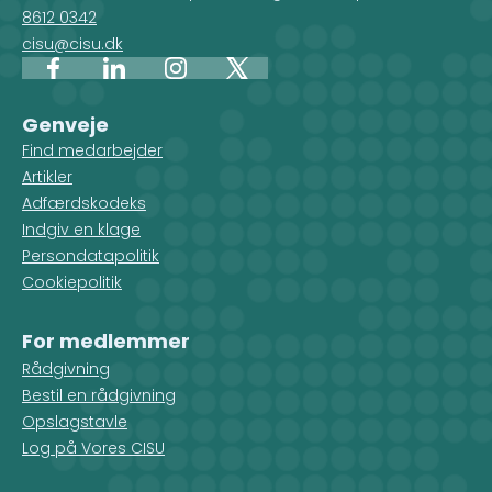
8612 0342
cisu@cisu.dk
Facebook
LinkedIn
Instagram
X
Genveje
Find medarbejder
Artikler
Adfærdskodeks
Indgiv en klage
Persondatapolitik
Cookiepolitik
For medlemmer
Rådgivning
Bestil en rådgivning
Opslagstavle
Log på Vores CISU