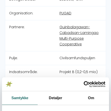
Organisation:
PUGAD
Partnere:
Guinbalagawan-
Cabadsan-Lamingao
Multi-Purpose
Cooperative
Pulje:
Civilsamfundspuljen
Indsatsområde:
Projekt B (0,2-0,5 mio)
Indsatser foregår i:
Philippines
Samtykke
Detaljer
Om
Overordnede mål
At etablere og styrke kooperativets kapacitet, så det kan