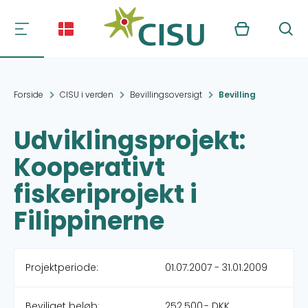
Kurv
Søg
Forside
CISU i verden
Bevillingsoversigt
Bevilling
Udviklingsprojekt:
Kooperativt
fiskeriprojekt i
Filippinerne
Projektperiode:
01.07.2007 - 31.01.2009
Beviliget beløb:
252.500,- DKK