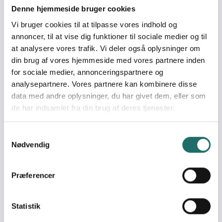
varetage fiskernes levevilkår og gennem
Denne hjemmeside bruger cookies
fortalervirksomhed give dem samfundsrettigheder
Vi bruger cookies til at tilpasse vores indhold og
Umiddelbare mål
annoncer, til at vise dig funktioner til sociale medier og til
at analysere vores trafik. Vi deler også oplysninger om
Fiskerne organiserer sig, sætter sig mål, arbejdsdeling,
kurser/seminar gennemførelse, i et åbent og
din brug af vores hjemmeside med vores partnere inden
demokratisk kooperativ
for sociale medier, annonceringspartnere og
analysepartnere. Vores partnere kan kombinere disse
Målgrupper
data med andre oplysninger, du har givet dem, eller som
70 medlemmer, hvoraf 8 er kvinder i dag. Samlet at
de har indsamlet fra din brug af deres tjenester.
levefoden stiger og kvinderne får ligestilling og etablerer
egne produktioner
Samtykkevalg
Nødvendig
Resume
Planlægning, organisering og implementering af et
fiskeriprojekt (krabber), hvor ca. 60 familier deltager fra
Præferencer
tre, små fiskerlandsbyer på Samar. Hovedproblemet er
fattigdom for marginaliserede fiskere, der udbyttes af
mellemmænd, Gennem et kooperativ med eget udstyr,
Statistik
organisatorisk kapacitet og træning/uddannelse kan