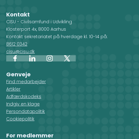
Kontakt
CISU - Civilsamfund i Udvikling
Klosterport 4x, 8000 Aarhus
Kontakt sekretariatet på hverdage kl. 10-14 på:
8612 0342
cisu@cisu.dk
Facebook
LinkedIn
Instagram
X
Genveje
Find medarbejder
Artikler
Adfærdskodeks
Indgiv en klage
Persondatapolitik
Cookiepolitik
For medlemmer