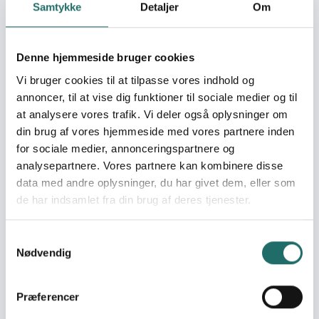
climate resilient ecological and sustainable agricultural
Samtykke
Detaljer
Om
methods in networks with likeminded organizations in
Nepal.
Denne hjemmeside bruger cookies
Umiddelbare mål
Vi bruger cookies til at tilpasse vores indhold og
1.Democratically organized farmers’ groups in 27 villages
annoncer, til at vise dig funktioner til sociale medier og til
in Syangja District engaged in intensive and sustainable
at analysere vores trafik. Vi deler også oplysninger om
agricultural production for self-sufficiency and sale.
din brug af vores hjemmeside med vores partnere inden
2.Democratically organized Agricultural cooperatives in
for sociale medier, annonceringspartnere og
Virkot Municipality and Aandhikhola Rural Municipality are
analysepartnere. Vores partnere kan kombinere disse
sustainable, profitable outlets and distribution centers
data med andre oplysninger, du har givet dem, eller som
for organic and climate resilient agricultural products
de har indsamlet fra din brug af deres tjenester.
3.Extended advocacy on local food production based
on climate resilient, organic production methods
enhancing sustainable use of land resources and
Samtykkevalg
reducing poverty through income from intensive small
Nødvendig
scale agriculture.
Målgrupper
Præferencer
Projektet retter sig mod indbyggerne i 27 landsbyer