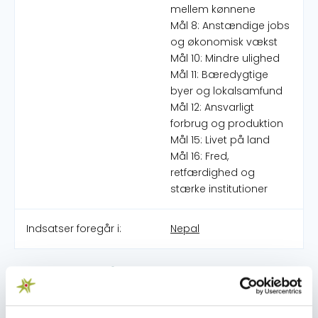
mellem kønnene
Mål 8: Anstændige jobs
og økonomisk vækst
Mål 10: Mindre ulighed
Mål 11: Bæredygtige
byer og lokalsamfund
Mål 12: Ansvarligt
forbrug og produktion
Mål 15: Livet på land
Mål 16: Fred,
retfærdighed og
stærke institutioner
Indsatser foregår i:
Nepal
Overordnede mål
Agricultural cooperative and framers’ groups in 27
villages in Syangja District practice and advocate for