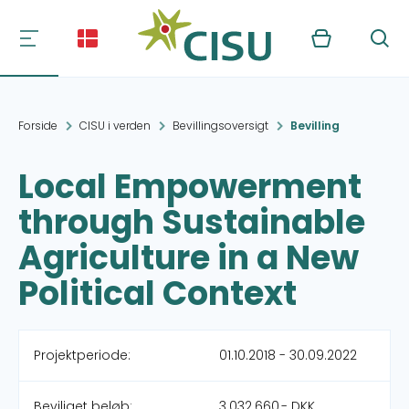
Kurv
Søg
Forside
CISU i verden
Bevillingsoversigt
Bevilling
Local Empowerment
through Sustainable
Agriculture in a New
Political Context
Projektperiode:
01.10.2018 - 30.09.2022
Beviliget beløb:
3.032.660,- DKK