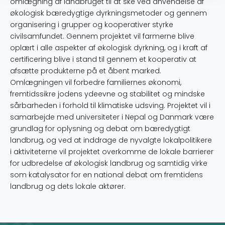
omlægning af landbruget til at ske ved anvendelse af
økologisk bæredygtige dyrkningsmetoder og gennem
organisering i grupper og kooperativer styrke
civilsamfundet. Gennem projektet vil farmerne blive
oplært i alle aspekter af økologisk dyrkning, og i kraft af
certificering blive i stand til gennem et kooperativ at
afsætte produkterne på et åbent marked.
Omlægningen vil forbedre familiernes økonomi,
fremtidssikre jodens ydeevne og stabilitet og mindske
sårbarheden i forhold til klimatiske udsving. Projektet vil i
samarbejde med universiteter i Nepal og Danmark være
grundlag for oplysning og debat om bæredygtigt
landbrug, og ved at inddrage de nyvalgte lokalpolitikere
i aktiviteterne vil projektet overkomme de lokale barrierer
for udbredelse af økologisk landbrug og samtidig virke
som katalysator for en national debat om fremtidens
landbrug og dets lokale aktører.