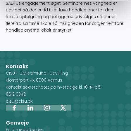
SADTUs engagement øget. Seminarernes varighed er
udvidet så der er tid til at lave handleplaner for den
lokale opfølgning og deltagerne udvælges så der er
flere fra samme skole så muligheden for at gennemføre
handleplanerne lokalt er styrket.
Kontakt
CISU - Civilsamfund i Udvikling
Klosterport 4x, 8000 Aarhus
Kontakt sekretariatet på hverdage kl. 10-14 på:
8612 0342
cisu@cisu.dk
Facebook
LinkedIn
Instagram
X
Genveje
Find medarbejder