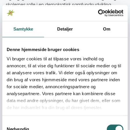
skolernes rolle i en demokratisk samfundsudvikling.
Umiddelbare mål
1. Ved afslutningen af projektet er SADTU bedre rustet til at
Samtykke
Detaljer
Om
gå aktivt ind i et uddannelsespolitisk arbejde regionalt
og lokalt og inspirere til lærernes faglige engagement i
den nationale uddannelsespolitiske udvikling. 2. SADTU
Denne hjemmeside bruger cookies
lærere, der har del¬taget i en række seminarer er blevet
engageret i debatten om aktuelle uddannelsespolitiske
Vi bruger cookies til at tilpasse vores indhold og
temaer. 3. Debatten om de temaer, der er behandlet på
annoncer, til at vise dig funktioner til sociale medier og til
semina¬rerne er bredt ud til kolleger fra andre skoler, så
at analysere vores trafik. Vi deler også oplysninger om
debatten om faglig og pædagogisk udvikling har
din brug af vores hjemmeside med vores partnere inden
inddraget flere end de, der har deltaget i projektets
for sociale medier, annonceringspartnere og
seminarer.
analysepartnere. Vores partnere kan kombinere disse
data med andre oplysninger, du har givet dem, eller som
Målgrupper
de har indsamlet fra din brug af deres tjenester.
De planlagte seminarer gennemføres for lærere i de to
provinser North West og Mpumalange. Der deltager 2-3
lærere fra hver af 10 skoler spredt ud i provinsen med
Samtykkevalg
Nødvendig