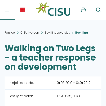
Kurv
Søg
Forside
CISU i verden
Bevillingsoversigt
Bevilling
Walking on Two Legs
- a teacher response
on development
Projektperiode:
01.03.2010 - 01.01.2012
Beviliget beløb:
1.570.635,- DKK