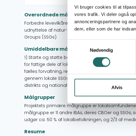
Vi bruger cookies til at tilpas
Overordnede mål
vores trafik. Vi deler også 
annonceringspartnere og anal
Forbedre levevilkårene for den fattige del af lok
dem, eller som de har indsaml
udnyttelse af natur-ressourcerne ved Important Bird
Groups (SSGs)
Samtykkevalg
Umiddelbare mål
Nødvendig
1) Starte og støtte bæredygtige, naturbaserede ind
for fattige dele af lokalsamfundene 2) Styrke lokals
fælles forvaltning, regulering og monitorering af 
gennem lokale SSGs 3) Styrke evnen til fortalervirk
distrikts og nationalt niveau
Afvis
Målgrupper
Projektets primære målgruppe er lokalsamfundene
målgruppe er 11 andre IBAs, deres CBOer og SSGs, sa
udgør ca. 50 % af lokalbefolkningen, og 2/3 af med
Resume