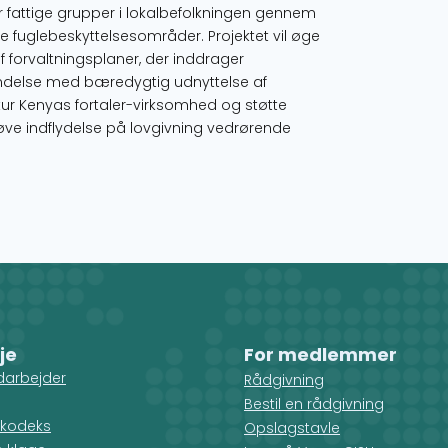
or fattige grupper i lokalbefolkningen gennem
e fuglebeskyttelsesområder. Projektet vil øge
af forvaltningsplaner, der inddrager
rbindelse med bæredygtig udnyttelse af
tur Kenyas fortaler-virksomhed og støtte
øve indflydelse på lovgivning vedrørende
je
For medlemmer
darbejder
Rådgivning
Bestil en rådgivning
kodeks
Opslagstavle