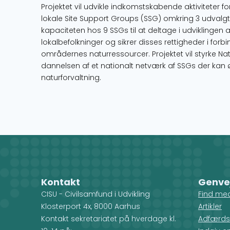
Projektet vil udvikle indkomstskabende aktiviteter f
lokale Site Support Groups (SSG) omkring 3 udvalgt
kapaciteten hos 9 SSGs til at deltage i udviklingen 
lokalbefolkninger og sikrer disses rettigheder i fo
områdernes naturressourcer. Projektet vil styrke Na
dannelsen af et nationalt netværk af SSGs der kan 
naturforvaltning.
Kontakt
Genve
CISU - Civilsamfund i Udvikling
Find me
Klosterport 4x, 8000 Aarhus
Artikler
Kontakt sekretariatet på hverdage kl.
Adfærds