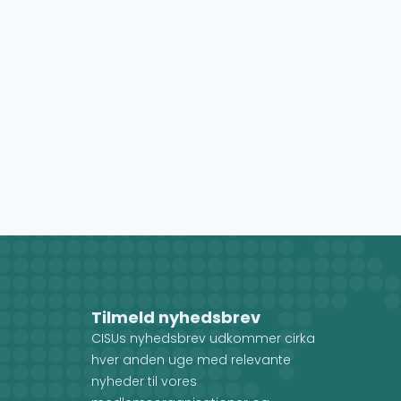
Tilmeld nyhedsbrev
CISUs nyhedsbrev udkommer cirka
hver anden uge med relevante
nyheder til vores