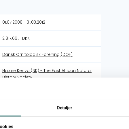
01.07.2008 - 31.03.2012
2.817.661,- DKK
Dansk Ornitologisk Forening (DOF)
Nature Kenya (NK) - The East African Natural
History Society
Civilsamfundspuljen
Detaljer
Projekt D (1 - 3 mio)
Kenya
ookies