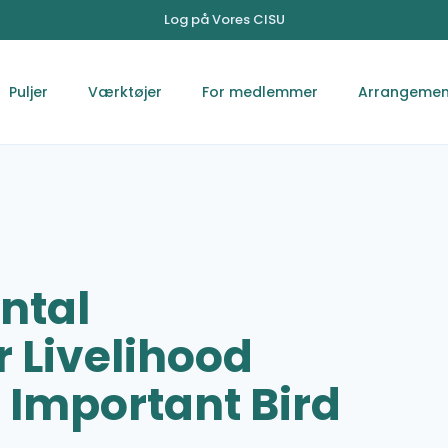
Log på Vores CISU
Puljer
Værktøjer
For medlemmer
Arrangemen
ntal
 Livelihood
Important Bird