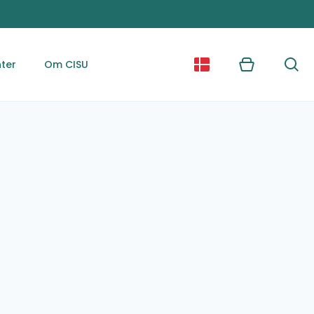
ter
Om CISU
Kurv
Søg