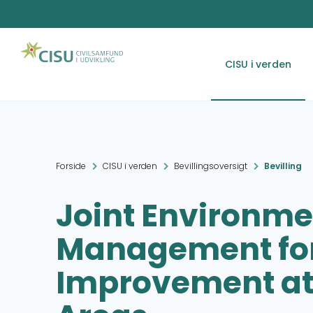
CISU i verden
Forside
CISU i verden
Bevillingsoversigt
Bevilling
Joint Environme
Management for
Improvement at 