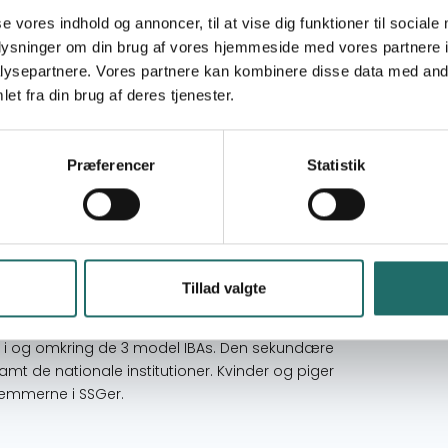
se vores indhold og annoncer, til at vise dig funktioner til sociale
oplysninger om din brug af vores hjemmeside med vores partnere i
ysepartnere. Vores partnere kan kombinere disse data med andr
alsamfundene gennem udvikling af bæredygtig
et fra din brug af deres tjenester.
 Areas (IBAs) og styrkelse af lokale Site Support
Præferencer
Statistik
komstskabende aktiviteter og strategier til gavn
amfundsorganisationers kapacitet til at indgå i
bæredygtig udnyttelse af naturressourcerne
somhed for en bæredygtig forvaltning af IBAs på
Tillad valgte
 i og omkring de 3 model IBAs. Den sekundære
mt de nationale institutioner. Kvinder og piger
lemmerne i SSGer.