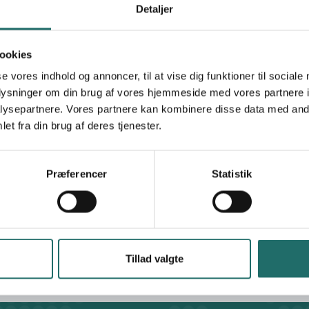
Detaljer
29.08.2011 - 29.08.2011
ookies
7.488,- DKK
se vores indhold og annoncer, til at vise dig funktioner til sociale
oplysninger om din brug af vores hjemmeside med vores partnere i
PlanBørnefonden
ysepartnere. Vores partnere kan kombinere disse data med andr
et fra din brug af deres tjenester.
Oplysningspuljen
Oplysningsaktivitet
Præferencer
Statistik
Denmark
Tillad valgte