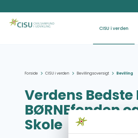
CISU i verden
Forside
CISU i verden
Bevillingsoversigt
Bevilling
Verdens Bedste
BØRNEfonden og
Skole