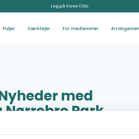
Log på Vores CISU
Puljer
Værktøjer
For medlemmer
Arrangemen
 Nyheder med
 Nørrebro Park