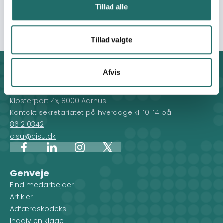
capacity and a solid foundation for long-term self-
Tillad alle
sufficiency and improved health outcomes.
Tillad valgte
Afvis
Kontakt
CISU - Civilsamfund i Udvikling
Klosterport 4x, 8000 Aarhus
Kontakt sekretariatet på hverdage kl. 10-14 på:
8612 0342
cisu@cisu.dk
Facebook
LinkedIn
Instagram
X
Genveje
Find medarbejder
Artikler
Adfærdskodeks
Indgiv en klage