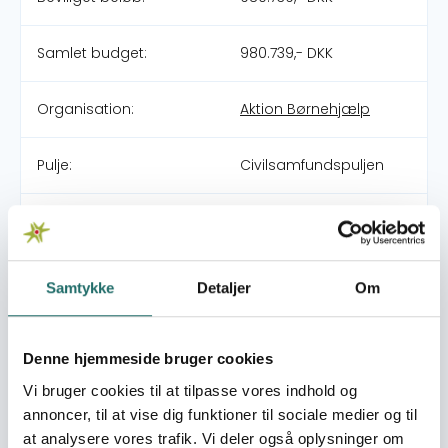
Samlet budget:
980.739,- DKK
Organisation:
Aktion Børnehjælp
Pulje:
Civilsamfundspuljen
Indsatsområde:
Udviklingsindsats
World goals:
Mål 1: Afskaf fattigdom
Samtykke
Detaljer
Om
Mål 2: Stop sult
Mål 3: Sundhed og
trivsel
Denne hjemmeside bruger cookies
Mål 10: Mindre ulighed
Vi bruger cookies til at tilpasse vores indhold og
annoncer, til at vise dig funktioner til sociale medier og til
Indsatser foregår i:
India
at analysere vores trafik. Vi deler også oplysninger om