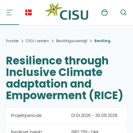
Kurv
Søg
Forside
CISU i verden
Bevillingsoversigt
Bevilling
Resilience through
Inclusive Climate
adaptation and
Empowerment (RICE)
Projektperiode:
01.01.2025 - 30.09.2026
Beviliget beløb:
980.739,- DKK